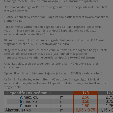
A dobogó mérete 600 x 720 mm, anyaga R13 csúszásmentes profilrács
Háromoldali dobogókorlát, 1,0 m magas, 40 mm átmérőjű integrált, erősített
térdvédelemmel
KRAUSE Connect-System a stabil kapaszkodó-csatlakozásért zavaró csatlakozó
elemek nélkül
Fokozatmentes átmenet a dobogó korlát és a külön kapható lépcsőkorlát
között – nincs szükség rögzítésre a lépcső kapaszkodója és a dobogó
kapaszkodókorlátja között és fordítva
100 mm magas bokavédő a még nagyobb biztonság érdekében (100 % -kal
magasabb, mint az EN 131-7 szabványban előírtak)
Négy darab, Ø 125 mm -es, terhelésnél automatikusan rögzülő bolygó kerék,
amelyekből kettő fékezhető, biztosítja a könnyű mozgatást és
megakadályozza a véletlen elgurulást a lépcsőre történő fellépésnél
A szállítás előszerelt egységekben történik a könnyű és gyors szerelés
érdekében
Opcionálisan önzáró biztonsági ajtóval (cikkszám: 821492) is felszerelhető
Az EN 131-7 szabvány értelmében 1,00 m dobogó magasságtól kétoldali
kapaszkodó megléte szükséges. A kapaszkodókat szükséges tartozékként kell
megrendelni
Lépcsőfokok száma:
1x3
1x3
A
max. kb.
m
2,50
2,7
B
max. kb.
m
0,50
0,7
C
max. kb.
m
1,50
1,7
Alapterület kb.
m
0,95 x 0,75
1,15 x 