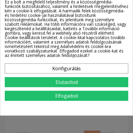
Ez a bolt a megfelelő teljesítmény és a közösségimédia-
funkciók biztosításához, valamint a hirdetések megjelenítéséhez
kéri a cookie-k elfogadását. A harmadik felek közösségimédia-
Munkamagasság
2,50 m
Állómagasság
0,5 m
és hirdetési cookie-jai használatával biztosítunk
közösségimédia-funkciókat, és jelenítünk meg személyre
szabott reklámokat. Ha több információra van szükséged, vagy
Ingyenes szállítás!
kiegészítenéd a beállításaidat, kattints a További információ
gombra, vagy keresd fel a webhely alsó részéről elérhető
Szállítással kapcsolatos információk
Cookie-beállítások területet. A cookie-kkal kapcsolatos további
információért, valamint a személyes adatok feldolgozásának
Partnereink
Szállítási idő
ismertetéséért tekintsd meg Adatvédelmi és cookie-kra
vonatkozó szabályzatunkat. Elfogadod ezeket a cookie-kat és
Munkanapokon: reggel
az érintett személyes adatok feldolgozását?
8 és 17 óra között
Konfigurálás
KAPCSOLÓDÓ TERMÉKEK
Elutasítod
Krause MÁGNESES
KRAUSE Biztosítókorlát
Elfogadod
SZERSZÁMTARTÓ
dobogóhoz
Krau
(párb
okos
létra
|
|