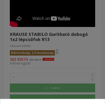
KRAUSE STABILO Gurítható dobogó
1x2 lépcsőfok R13
Cikkszám
820983
Elérhetőség: 2-3 munkanap
362 050 Ft
452 554 Ft
-90 504 Ft
Adóval együtt
Kosárba