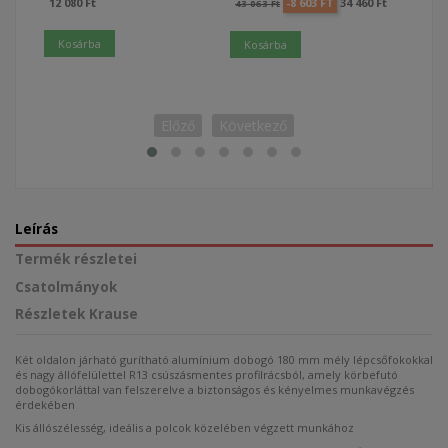
Ár
Normál ár
Ár
12 080 Ft
-8 603 FT
34 460 Ft
|
43 063 Ft
Ár
4 858
 Ft
Kosárba
Kosárba
Ko
Előző
Következő
Leírás
Termék részletei
Csatolmányok
Részletek Krause
Két oldalon járható gurítható alumínium dobogó 180 mm mély lépcsőfokokkal
és nagy állófelülettel R13 csúszásmentes profilrácsból, amely körbefutó
dobogókorláttal van felszerelve a biztonságos és kényelmes munkavégzés
érdekében
Kis állószélesség, ideális a polcok közelében végzett munkához