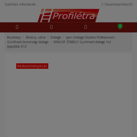
Szállítási információk
Összehasonlítás (
0
)
0
Kezdőlap
Állvány, Létra
Dobogó
Ipari Dobogó (Stabilo Professional)
Gurítható biztonsági dobogó
KRAUSE STABILO Gurítható dobogó 1x2
lépcsőfok R13
Kedvezményes ár