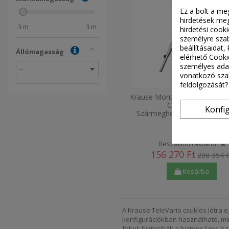
Ez a bolt a me
hirdetések meg
3
m
3
m
hirdetési cook
személyre szab
beállításaidat
Állómagasság
elérhető Cooki
személyes adat
vonatkozó szab
feldolgozását?
Krause Monto Televario Tele
CsuklósLétra 4
Konfi
Szármeghosszabbítással 4X
129970
Beszállítói raktáron
156 270 Ft
208 354 
Kosárba
A Krause TeleVario csuklós létra 
konfigurációkban használható, min
fokok biztosítják a biztonságos has