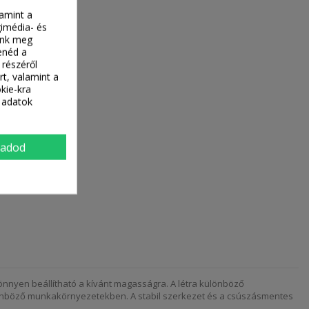
lamint a
gimédia- és
tünk meg
enéd a
 részéről
rt, valamint a
kie-kra
 adatok
gadod
önnyen beállítható a kívánt magasságra. A létra különböző
különböző munkakörnyezetekben. A stabil szerkezet és a csúszásmentes