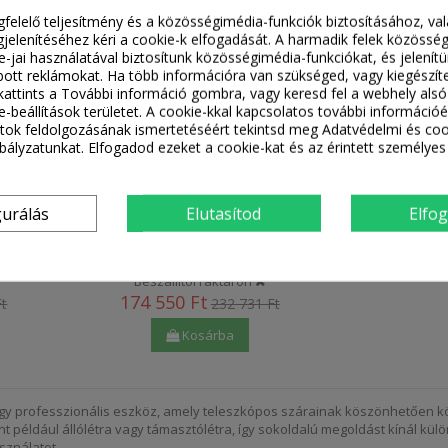
gfelelő teljesítmény és a közösségimédia-funkciók biztosításához, va
jelenítéséhez kéri a cookie-k elfogadását. A harmadik felek közössé
ie-jai használatával biztosítunk közösségimédia-funkciókat, és jelení
ott reklámokat. Ha több információra van szükséged, vagy kiegészít
, kattints a További információ gombra, vagy keresd fel a webhely alsó
e-beállítások területet. A cookie-kkal kapcsolatos további információé
ok feldolgozásának ismertetéséért tekintsd meg Adatvédelmi és coo
ályzatunkat. Elfogadod ezeket a cookie-kat és az érintett személyes
szkópos
Krause Monto Televario Teleszkópos
CsuklósLétra 4
gurálás
Elutasítod
Elfo
4 Fok
Szármeghosszabbítással 4X5 Fok
129987
Beszállítói raktáron
174 550 Ft
Ft
232 731 Ft
Kosárba
egy professzionális eszköz, amely teleszkópos szárainak köszönhetően k
t például állólétra vagy támasztólétra, így sokoldalú megoldást kínál 
ználatot.​