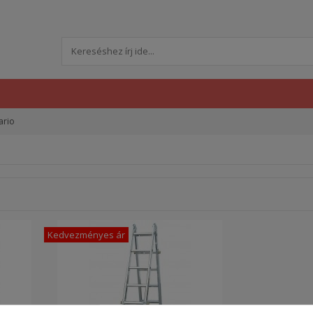
ario
Kedvezményes ár