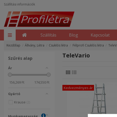
Szállítási információk
Szállítás
Blog
Kapcsolat
Kezdőlap
Állvány, Létra
Csuklós létra
Félprofi Csuklós létra
TeleV
TeleVario
Szűrés alap
Ár
156,269
Ft
174,550
Ft
Kedvezményes ár
Gyártó
Krause
2
Munkamagasság