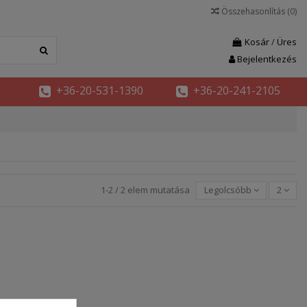
Összehasonlítás (
0
)
Kosár
/
Üres
Bejelentkezés
+36-20-531-1390
+36-20-241-2105
1-2 / 2 elem mutatása
Legolcsóbb
2