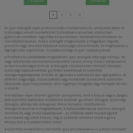
Kosárba
Kosárba
1
2
3
Az ipari dobogók olyan professzionális munkaeszközök, amelyeket stabil és
biztonságos emelt munkafelület biztosítására terveztek, elsősorban
gyártócsarnokokban, logisztikai központokban, karbantartóüzemekben és
szerelőállomásokon. Ezek a dobogók megkönnyítik a magasban végzett,
precíziós vagy szerelési feladatok biztonságos kivitelezését, és megfelelnek a
legszigorúbb ergonómiai, munkabiztonsági és ipari szabványoknak.
A Profiletra.hu kínálatában megtalálható ipari dobogók többsége könnyű, de
nagy teherbírású alumíniumszerkezetből készül, amely hosszú élettartamot
és korrózióállóságot biztosít. A dobogók csúszásmentes felületű fokokkal,
biztonsági kapaszkodókkal, gurítható kialakítással és különféle
dobogómagasságokkal érhetők el, igazodva a különböző ipari igényekhez. Az
állítható magasságú, összecsukható vagy kombinált szerkezetek különösen
hasznosak olyan helyszíneken, ahol rugalmas mozgatás vagy kompakt tárolás
is elvárás.
A kínálatban olyan elismert gyártók szerepelnek, mint a Krause vagy a Zarges,
akik különféle kialakítású modelleket kínálnak: gurítható dobogók, biztonsági
dobogók, állólépcsők dobogóval, illetve komplex, multifunkciós
dobogórendszerek is megtalálhatók. A felhasználás típusa szerint a dobogók
lehetnek fix vagy mobil kialakításúak – az előbbiek stabil munkavégzést
biztosítanak egy adott helyen, míg az utóbbiak lehetővé teszik a gyors
áthelyezést a munkaterületen belül.
A különféle modellekhez elérhetők speciális kialakítások is, például kompakt