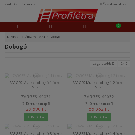
Szállítási információk
Összehasonlítás (
0
)
0
Kezdőlap
Állvány, Létra
Dobogó
Dobogó
Legolcsóbb
24
ZARGES Munkadobogó 1 fokos
ZARGES Munkadobogó 2 fokos
AFA P
AFA P
ZARGES_40031
ZARGES_40032
7-10 munkanap
7-10 munkanap
29 590 Ft
55 362 Ft
Kosárba
Kosárba
ZARGES Munkadobogó 3 fokos
ZARGES Munkadobogó 4 fokos