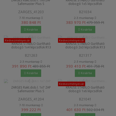
Safemaster Plus S
dobogó 1x5 lépcsőfok
ZARGES_41203
821034
7-10 munkanap
2-3 munkanap
380 848 Ft
383 970 Ft
479 959 Ft
Kosárba
Kosárba
Kedvezményes ár
Kedvezményes ár
KRAUSE STABILO Gurítható
KRAUSE STABILO Gurítható
dobogó 1x4 lépcsőfok R13
dobogó 2x3 lépcsőfok R13
821263
821317
2-3 munkanap
2-3 munkanap
391 890 Ft
393 410 Ft
489 855 Ft
491 758 Ft
Kosárba
Kosárba
Kedvezményes ár
ZARGES Rakt.dob.l. 1x7 ZAP
KRAUSE STABILO Gurítható
Safemaster Plus S
dobogó 1x6 lépcsőfok
ZARGES_41204
821041
7-10 munkanap
2-3 munkanap
399 222 Ft
401 630 Ft
502 034 Ft