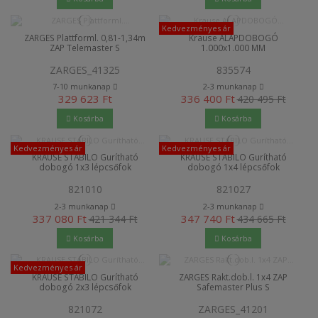
Kedvezményes ár
ZARGES Plattforml. 0,81-1,34m
Krause ALAPDOBOGÓ
ZAP Telemaster S
1.000x1.000 MM
ZARGES_41325
835574
7-10 munkanap
2-3 munkanap
329 623 Ft
336 400 Ft
420 495 Ft
Kosárba
Kosárba
Kedvezményes ár
Kedvezményes ár
KRAUSE STABILO Gurítható
KRAUSE STABILO Gurítható
dobogó 1x3 lépcsőfok
dobogó 1x4 lépcsőfok
821010
821027
2-3 munkanap
2-3 munkanap
337 080 Ft
347 740 Ft
421 344 Ft
434 665 Ft
Kosárba
Kosárba
Kedvezményes ár
KRAUSE STABILO Gurítható
ZARGES Rakt.dob.l. 1x4 ZAP
dobogó 2x3 lépcsőfok
Safemaster Plus S
821072
ZARGES_41201