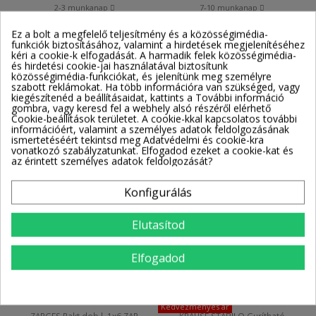
2-3 munkanap
7-10 munkanap
348 350 Ft
350 781 Ft
435 426 Ft
Ez a bolt a megfelelő teljesítmény és a közösségimédia-
Kosárba
Kosárba
funkciók biztosításához, valamint a hirdetések megjelenítéséhez
kéri a cookie-k elfogadását. A harmadik felek közösségimédia-
és hirdetési cookie-jai használatával biztosítunk
Kedvezményes ár
közösségimédia-funkciókat, és jelenítünk meg személyre
KRAUSE STABILO Gurítható
ZARGES Rakt.dob.l. 1x5 ZAP
szabott reklámokat. Ha több információra van szükséged, vagy
dobogó 1x2 lépcsőfok R13
Safemaster Plus S
kiegészítenéd a beállításaidat, kattints a További információ
gombra, vagy keresd fel a webhely alsó részéről elérhető
820983
ZARGES_41202
SZŰRŐ
Cookie-beállítások területet. A cookie-kkal kapcsolatos további
2-3 munkanap
7-10 munkanap
információért, valamint a személyes adatok feldolgozásának
362 050 Ft
365 815 Ft
452 554 Ft
ismertetéséért tekintsd meg Adatvédelmi és cookie-kra
vonatkozó szabályzatunkat. Elfogadod ezeket a cookie-kat és
Kosárba
Kosárba
az érintett személyes adatok feldolgozását?
Kedvezményes ár
Kedvezményes ár
Konfigurálás
KRAUSE STABILO Gurítható
KRAUSE STABILO Gurítható
dobogó 1x3 lépcsőfok R13
dobogó 2x4 lépcsőfok
Elutasítod
821256
821089
2-3 munkanap
2-3 munkanap
Elfogadod
377 880 Ft
378 190 Ft
472 346 Ft
472 727 Ft
Kosárba
Kosárba
Kedvezményes ár
ZARGES Rakt.dob.l. 1x6 ZAP
KRAUSE STABILO Gurítható