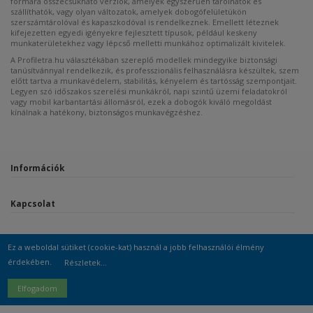
formára összecsukható verziók, amelyek egyszerűen tárolhatók és
szállíthatók, vagy olyan változatok, amelyek dobogófelületükön
szerszámtárolóval és kapaszkodóval is rendelkeznek. Emellett léteznek
kifejezetten egyedi igényekre fejlesztett típusok, például keskeny
munkaterületekhez vagy lépcső melletti munkához optimalizált kivitelek.
A Profiletra.hu választékában szereplő modellek mindegyike biztonsági
tanúsítvánnyal rendelkezik, és professzionális felhasználásra készültek, szem
előtt tartva a munkavédelem, stabilitás, kényelem és tartósság szempontjait.
Legyen szó időszakos szerelési munkákról, napi szintű üzemi feladatokról
vagy mobil karbantartási állomásról, ezek a dobogók kiváló megoldást
kínálnak a hatékony, biztonságos munkavégzéshez.
Információk
Kapcsolat
Ez a weboldal sütiket (cookie-kat) használ a jobb felhasználói élmény
érdekében.
Részletek...
Árukereső.hu
Elfogadom
© 2025
profiletra.hu