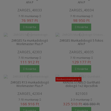
AFA P
AFA P
ZARGES_40033
ZARGES_40034
7-10 munkanap
7-10 munkanap
76 997 Ft
98 950 Ft
Kosárba
Kosárba
ZARGES Fa munkadobogó
ZARGES Munkadobogó 5 fokos
Workmaster Plus P
AFA P
ZARGES_42303
ZARGES_40035
7-10 munkanap
7-10 munkanap
111 912 Ft
129 177 Ft
Kosárba
Kosárba
Kedvezményes ár
ZARGES R13 munkadobogó
KRAUSE STABILO Gurítható
Workmaster Plus P
dobogó 1x2 lépcsőfok
ZARGES_42304
821003
7-10 munkanap
2-3 munkanap
166 916 Ft
325 510 Ft
406 880 Ft
Kosárba
Kosárba