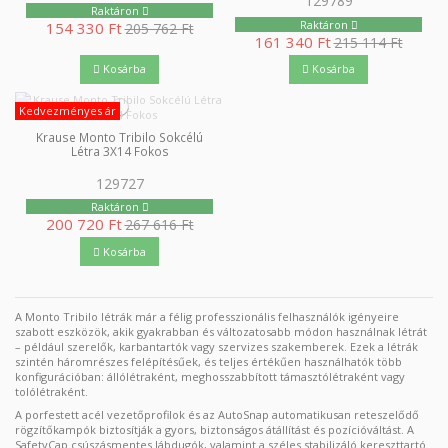
129789
Raktáron
Raktáron
154 330 Ft
205 762 Ft
161 340 Ft
215 114 Ft
Kosárba
Kosárba
Kedvezményes ár
Krause Monto Tribilo Sokcélú
Létra 3X14 Fokos
129727
Raktáron
200 720 Ft
267 616 Ft
Kosárba
A Monto Tribilo létrák már a félig professzionális felhasználók igényeire
szabott eszközök, akik gyakrabban és változatosabb módon használnak létrát
– például szerelők, karbantartók vagy szervizes szakemberek. Ezek a létrák
szintén háromrészes felépítésűek, és teljes értékűen használhatók több
konfigurációban: állólétraként, meghosszabbított támasztólétraként vagy
tolólétraként.
A porfestett acél vezetőprofilok és az AutoSnap automatikusan reteszelődő
rögzítőkampók biztosítják a gyors, biztonságos átállítást és pozícióváltást. A
SafetyCap csúszásmentes lábdugók, valamint a széles stabilizáló kereszttartó