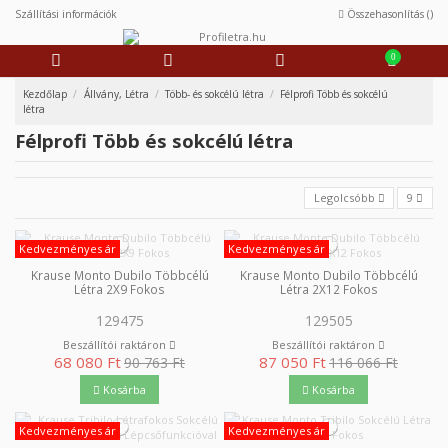
Szállítási információk
Összehasonlítás (
)
0
Kezdőlap
Állvány, Létra
Több- és sokcélú létra
Félprofi Több és sokcélú
létra
Félprofi Több és sokcélú létra
Legolcsóbb
9
Kedvezményes ár
Kedvezményes ár
Krause Monto Dubilo Többcélú
Krause Monto Dubilo Többcélú
Létra 2X9 Fokos
Létra 2X12 Fokos
129475
129505
Beszállítói raktáron
Beszállítói raktáron
68 080 Ft
87 050 Ft
90 763 Ft
116 066 Ft
Kosárba
Kosárba
Kedvezményes ár
Kedvezményes ár