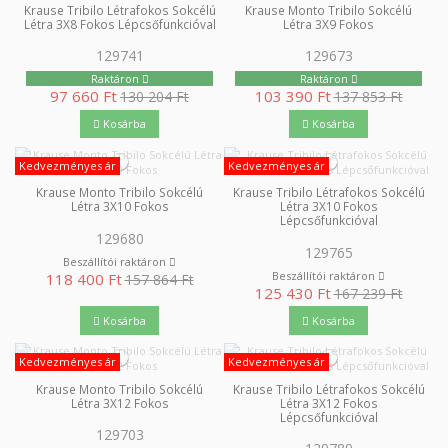
Krause Tribilo Létrafokos Sokcélú
Krause Monto Tribilo Sokcélú
Létra 3X8 Fokos Lépcsőfunkcióval
Létra 3X9 Fokos
129741
129673
Raktáron
Raktáron
97 660 Ft
103 390 Ft
130 204 Ft
137 853 Ft
Kosárba
Kosárba
Kedvezményes ár
Kedvezményes ár
Krause Monto Tribilo Sokcélú
Krause Tribilo Létrafokos Sokcélú
Létra 3X10 Fokos
Létra 3X10 Fokos
Lépcsőfunkcióval
129680
129765
Beszállítói raktáron
Beszállítói raktáron
118 400 Ft
157 864 Ft
125 430 Ft
167 239 Ft
Kosárba
Kosárba
Kedvezményes ár
Kedvezményes ár
Krause Monto Tribilo Sokcélú
Krause Tribilo Létrafokos Sokcélú
Létra 3X12 Fokos
Létra 3X12 Fokos
Lépcsőfunkcióval
129703