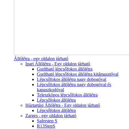
Állólétra - egy oldalon járható
Ipari Állólétra - Egy oldalon járható
Gurítható lépcsőfokos állólétra
Gurítható lépcsőfokos állólétra kitámasztóval
Lépcsőfokos állólétra nagy dobogóval
Lépcsőfokos állólétra nagy dobogóval és
kapaszkodóval
Teleszkópos lépcsőfokos állólétra
Lépcsőfokos állólétra
Háztartási Állólétra - Egy oldalon járható
Lépcsőfokos állólétra
Zarges - egy oldalon járható
Saferstep S
R13StepS