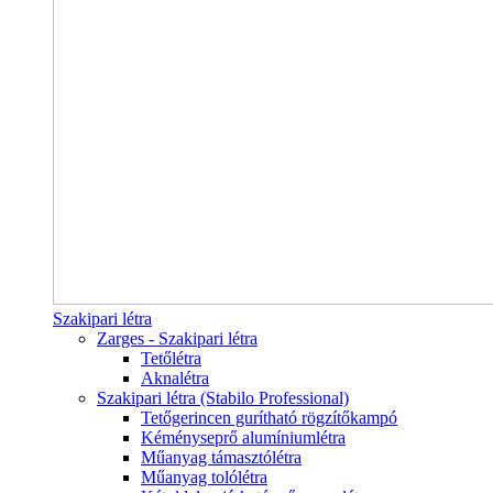
Szakipari létra
Zarges - Szakipari létra
Tetőlétra
Aknalétra
Szakipari létra (Stabilo Professional)
Tetőgerincen gurítható rögzítőkampó
Kéményseprő alumíniumlétra
Műanyag támasztólétra
Műanyag tolólétra