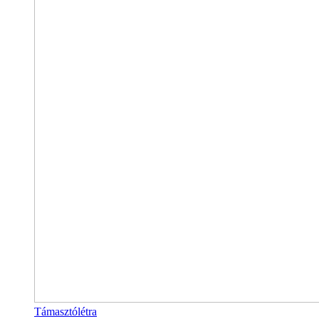
Támasztólétra