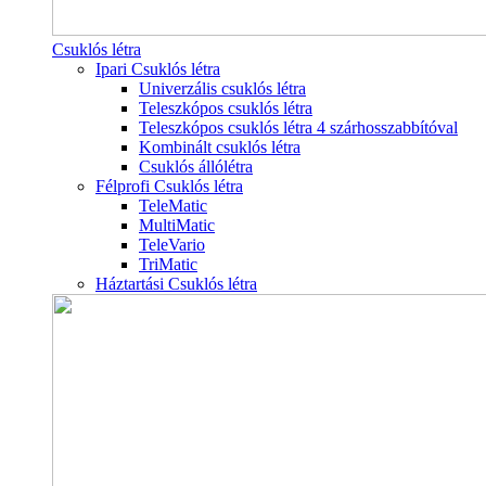
Csuklós létra
Ipari Csuklós létra
Univerzális csuklós létra
Teleszkópos csuklós létra
Teleszkópos csuklós létra 4 szárhosszabbítóval
Kombinált csuklós létra
Csuklós állólétra
Félprofi Csuklós létra
TeleMatic
MultiMatic
TeleVario
TriMatic
Háztartási Csuklós létra