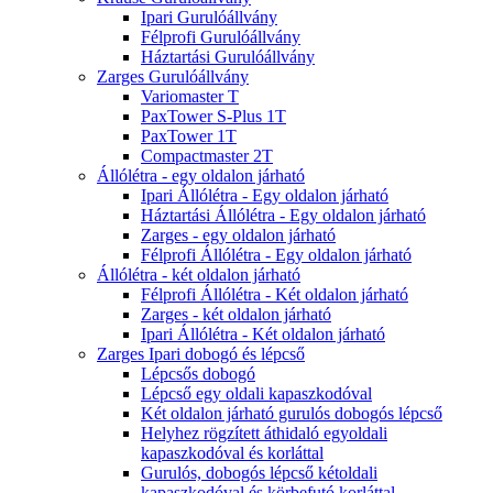
Ipari Gurulóállvány
Félprofi Gurulóállvány
Háztartási Gurulóállvány
Zarges Gurulóállvány
Variomaster T
PaxTower S-Plus 1T
PaxTower 1T
Compactmaster 2T
Állólétra - egy oldalon járható
Ipari Állólétra - Egy oldalon járható
Háztartási Állólétra - Egy oldalon járható
Zarges - egy oldalon járható
Félprofi Állólétra - Egy oldalon járható
Állólétra - két oldalon járható
Félprofi Állólétra - Két oldalon járható
Zarges - két oldalon járható
Ipari Állólétra - Két oldalon járható
Zarges Ipari dobogó és lépcső
Lépcsős dobogó
Lépcső egy oldali kapaszkodóval
Két oldalon járható gurulós dobogós lépcső
Helyhez rögzített áthidaló egyoldali
kapaszkodóval és korláttal
Gurulós, dobogós lépcső kétoldali
kapaszkodóval és körbefutó korláttal