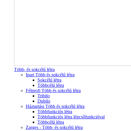
Több- és sokcélú létra
Ipari Több és sokcélú létra
Sokcélú létra
Többcélú létra
Félprofi Több és sokcélú létra
Tribilo
Dubilo
Háztartási Több és sokcélú létra
Többfunkciós létra
Többfunkciós létra lépcsőfunkcióval
Többcélú létra
Zarges - Több- és sokcélú létra