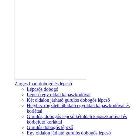
Zarges Ipari dobogó és lépcső
Lépcsős dobogó
Lépcső egy oldali kapaszkodóval
Két oldalon járható gurulós dobogós lépcső
Helyhez rögzített áthidaló egyoldali kapaszkodóval és
korláttal
Gurulós, dobogós lépcső kétoldali kapaszkodóval és
körbefutó korláttal
Gurulós dobogós lépcső
Egy oldalon járható gurulós dobogós lépcső