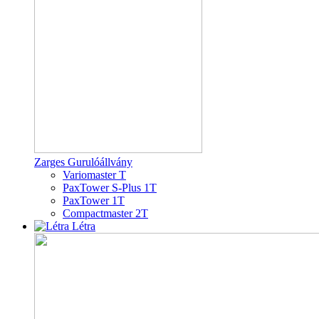
Zarges Gurulóállvány
Variomaster T
PaxTower S-Plus 1T
PaxTower 1T
Compactmaster 2T
Létra