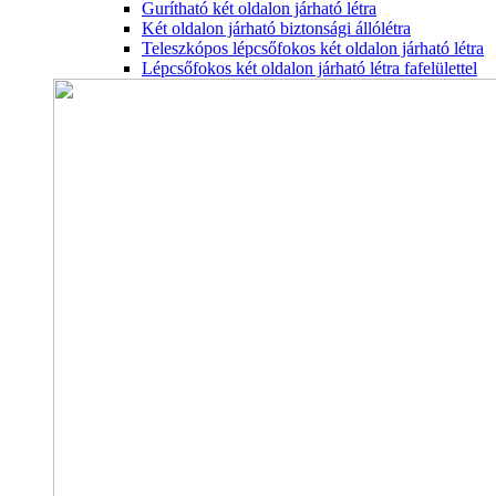
Gurítható két oldalon járható létra
Két oldalon járható biztonsági állólétra
Teleszkópos lépcsőfokos két oldalon járható létra
Lépcsőfokos két oldalon járható létra fafelülettel