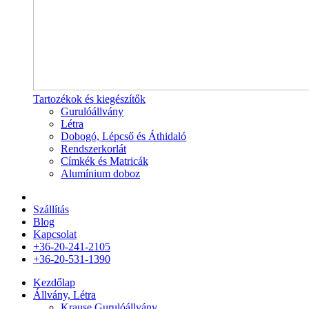
Tartozékok és kiegészítők
Gurulóállvány
Létra
Dobogó, Lépcső és Áthidaló
Rendszerkorlát
Címkék és Matricák
Alumínium doboz
Szállítás
Blog
Kapcsolat
+36-20-241-2105
+36-20-531-1390
Kezdőlap
Állvány, Létra
Krause Gurulóállvány