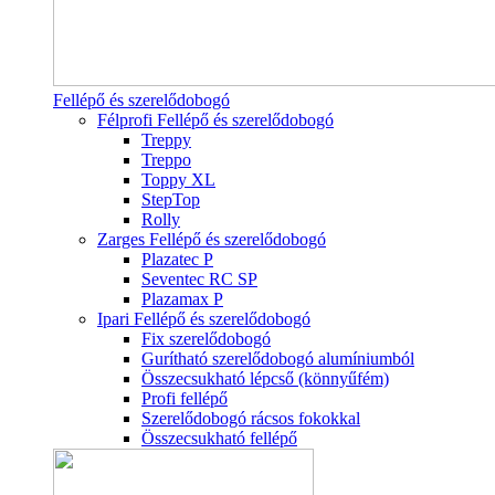
Fellépő és szerelődobogó
Félprofi Fellépő és szerelődobogó
Treppy
Treppo
Toppy XL
StepTop
Rolly
Zarges Fellépő és szerelődobogó
Plazatec P
Seventec RC SP
Plazamax P
Ipari Fellépő és szerelődobogó
Fix szerelődobogó
Gurítható szerelődobogó alumíniumból
Összecsukható lépcső (könnyűfém)
Profi fellépő
Szerelődobogó rácsos fokokkal
Összecsukható fellépő