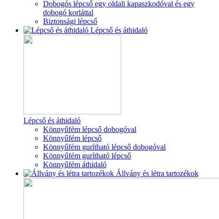
Dobogós lépcső egy oldali kapaszkodóval és egy
dobogó korláttal
Biztonsági lépcső
Lépcső és áthidaló
Lépcső és áthidaló
Könnyűfém lépcső dobogóval
Könnyűfém lépcső
Könnyűfém gurítható lépcső dobogóval
Könnyűfém gurítható lépcső
Könnyűfém áthidaló
Állvány és létra tartozékok