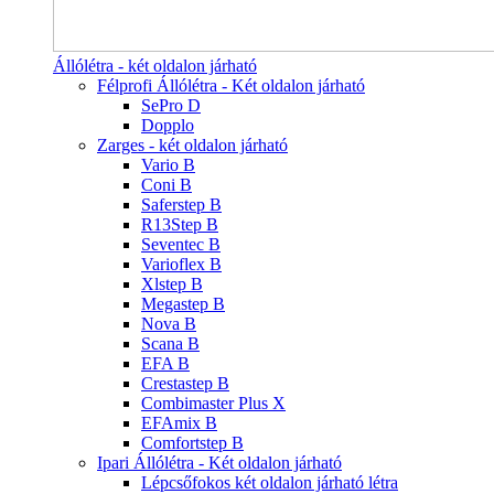
Állólétra - két oldalon járható
Félprofi Állólétra - Két oldalon járható
SePro D
Dopplo
Zarges - két oldalon járható
Vario B
Coni B
Saferstep B
R13Step B
Seventec B
Varioflex B
Xlstep B
Megastep B
Nova B
Scana B
EFA B
Crestastep B
Combimaster Plus X
EFAmix B
Comfortstep B
Ipari Állólétra - Két oldalon járható
Lépcsőfokos két oldalon járható létra