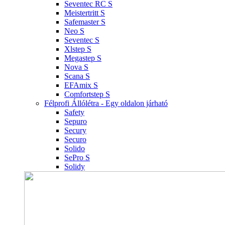
Seventec RC S
Meistertritt S
Safemaster S
Neo S
Seventec S
Xlstep S
Megastep S
Nova S
Scana S
EFAmix S
Comfortstep S
Félprofi Állólétra - Egy oldalon járható
Safety
Sepuro
Secury
Securo
Solido
SePro S
Solidy