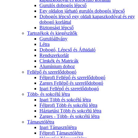
Gurulós dobogós lépcső
Egy oldalon járható gurulós dobogós lépcső
Dobogós lépcső egy oldali kapaszkodóval és egy
dobogó korláttal
Biztonsági lépcső
Tartozékok és kiegészítők
Gurulóállvány
Létra
Dobogó, Lépcső és Áthidaló
Rendszerkorlát
Címkék és Matricák
Alumínium doboz
Fellépő és szerelődobogó
Félprofi Fellépő és szerelődobogó
Zarges Fellépő és szerelődobogó
Ipari Fellépő és szerelődobogó
Több- és sokcélú létra
Ipari Több és sokcélú létra
Félprofi Több és sokcélú létra
Háztartási Több és sokcélú létra
Zarges - Több- és sokcélú létra
Támasztólétra
Ipari Támasztólétra
Félprofi Támasztólétra