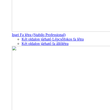
Ipari Fa létra (Stabilo Professional)
Két oldalon járható Lépcsőfokos fa létra
Két oldalon járható fa állólétra