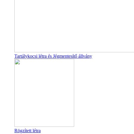
Tartálykocsi létra és Jégmentesítő állvány
Rögzített létra