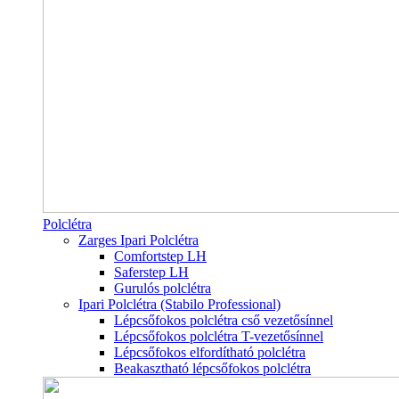
Polclétra
Zarges Ipari Polclétra
Comfortstep LH
Saferstep LH
Gurulós polclétra
Ipari Polclétra (Stabilo Professional)
Lépcsőfokos polclétra cső vezetősínnel
Lépcsőfokos polclétra T-vezetősínnel
Lépcsőfokos elfordítható polclétra
Beakasztható lépcsőfokos polclétra