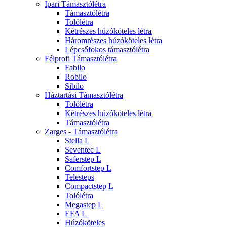
Ipari Támasztólétra
Támasztólétra
Tolólétra
Kétrészes húzóköteles létra
Háromrészes húzóköteles létra
Lépcsőfokos támasztólétra
Félprofi Támasztólétra
Fabilo
Robilo
Sibilo
Háztartási Támasztólétra
Tolólétra
Kétrészes húzóköteles létra
Támasztólétra
Zarges - Támasztólétra
Stella L
Seventec L
Saferstep L
Comfortstep L
Telesteps
Compactstep L
Tolólétra
Megastep L
EFA L
Húzóköteles