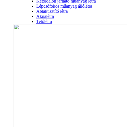
Kétoldalon járható műanyag létra
Lépcsőfokos műanyag állólétra
Ablaktisztító létra
Aknalétra
Tetőlétra