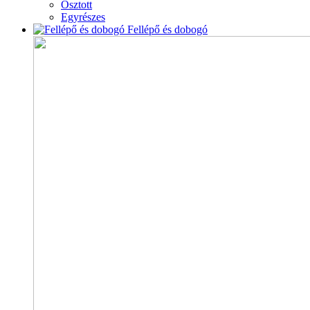
Osztott
Egyrészes
Fellépő és dobogó