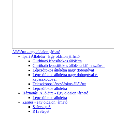
Állólétra - egy oldalon járható
Ipari Állólétra - Egy oldalon járható
Gurítható lépcsőfokos állólétra
Gurítható lépcsőfokos állólétra kitámasztóval
Lépcsőfokos állólétra nagy dobogóval
Lépcsőfokos állólétra nagy dobogóval és
kapaszkodóval
Teleszkópos lépcsőfokos állólétra
Lépcsőfokos állólétra
Háztartási Állólétra - Egy oldalon járható
Lépcsőfokos állólétra
Zarges - egy oldalon járható
Saferstep S
R13StepS