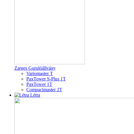
Zarges Gurulóállvány
Variomaster T
PaxTower S-Plus 1T
PaxTower 1T
Compactmaster 2T
Létra