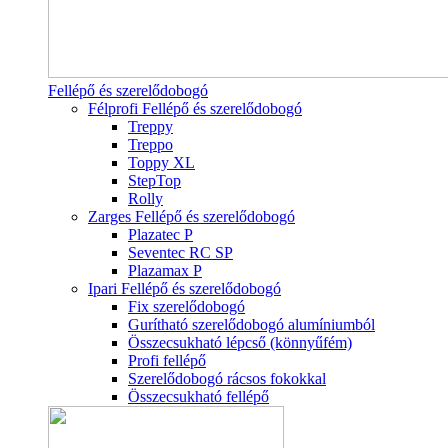
Fellépő és szerelődobogó
Félprofi Fellépő és szerelődobogó
Treppy
Treppo
Toppy XL
StepTop
Rolly
Zarges Fellépő és szerelődobogó
Plazatec P
Seventec RC SP
Plazamax P
Ipari Fellépő és szerelődobogó
Fix szerelődobogó
Gurítható szerelődobogó alumíniumból
Összecsukható lépcső (könnyűfém)
Profi fellépő
Szerelődobogó rácsos fokokkal
Összecsukható fellépő