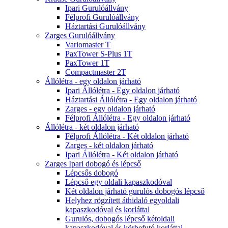
Ipari Gurulóállvány
Félprofi Gurulóállvány
Háztartási Gurulóállvány
Zarges Gurulóállvány
Variomaster T
PaxTower S-Plus 1T
PaxTower 1T
Compactmaster 2T
Állólétra - egy oldalon járható
Ipari Állólétra - Egy oldalon járható
Háztartási Állólétra - Egy oldalon járható
Zarges - egy oldalon járható
Félprofi Állólétra - Egy oldalon járható
Állólétra - két oldalon járható
Félprofi Állólétra - Két oldalon járható
Zarges - két oldalon járható
Ipari Állólétra - Két oldalon járható
Zarges Ipari dobogó és lépcső
Lépcsős dobogó
Lépcső egy oldali kapaszkodóval
Két oldalon járható gurulós dobogós lépcső
Helyhez rögzített áthidaló egyoldali
kapaszkodóval és korláttal
Gurulós, dobogós lépcső kétoldali
kapaszkodóval és körbefutó korláttal