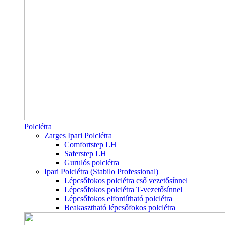
Polclétra
Zarges Ipari Polclétra
Comfortstep LH
Saferstep LH
Gurulós polclétra
Ipari Polclétra (Stabilo Professional)
Lépcsőfokos polclétra cső vezetősínnel
Lépcsőfokos polclétra T-vezetősínnel
Lépcsőfokos elfordítható polclétra
Beakasztható lépcsőfokos polclétra