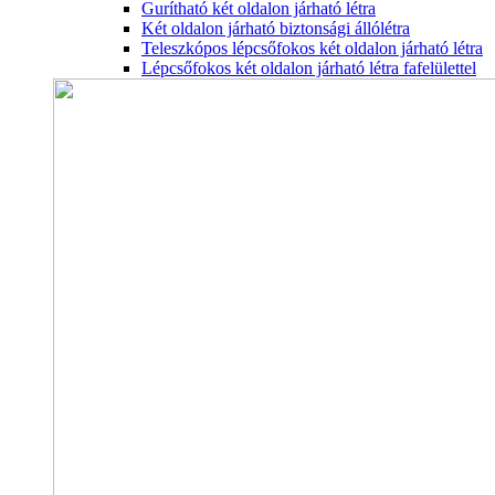
Gurítható két oldalon járható létra
Két oldalon járható biztonsági állólétra
Teleszkópos lépcsőfokos két oldalon járható létra
Lépcsőfokos két oldalon járható létra fafelülettel