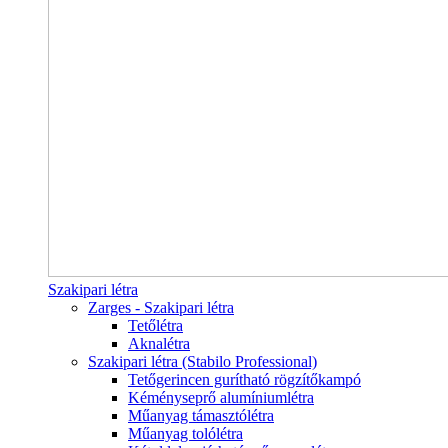
Szakipari létra
Zarges - Szakipari létra
Tetőlétra
Aknalétra
Szakipari létra (Stabilo Professional)
Tetőgerincen gurítható rögzítőkampó
Kéményseprő alumíniumlétra
Műanyag támasztólétra
Műanyag tolólétra