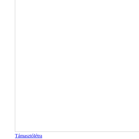
Támasztólétra