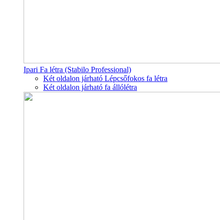
Ipari Fa létra (Stabilo Professional)
Két oldalon járható Lépcsőfokos fa létra
Két oldalon járható fa állólétra