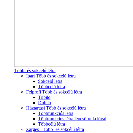
Több- és sokcélú létra
Ipari Több és sokcélú létra
Sokcélú létra
Többcélú létra
Félprofi Több és sokcélú létra
Tribilo
Dubilo
Háztartási Több és sokcélú létra
Többfunkciós létra
Többfunkciós létra lépcsőfunkcióval
Többcélú létra
Zarges - Több- és sokcélú létra