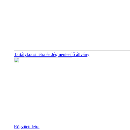
Tartálykocsi létra és Jégmentesítő állvány
Rögzített létra