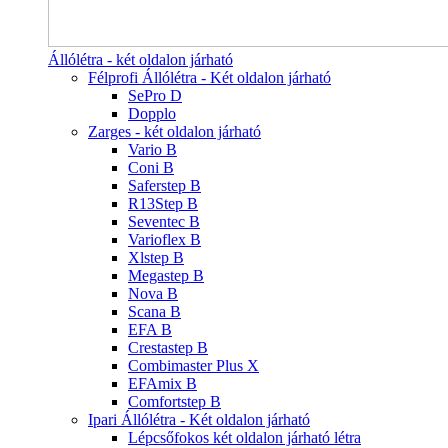
Állólétra - két oldalon járható
Félprofi Állólétra - Két oldalon járható
SePro D
Dopplo
Zarges - két oldalon járható
Vario B
Coni B
Saferstep B
R13Step B
Seventec B
Varioflex B
Xlstep B
Megastep B
Nova B
Scana B
EFA B
Crestastep B
Combimaster Plus X
EFAmix B
Comfortstep B
Ipari Állólétra - Két oldalon járható
Lépcsőfokos két oldalon járható létra