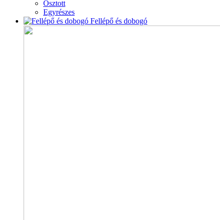
Osztott
Egyrészes
Fellépő és dobogó