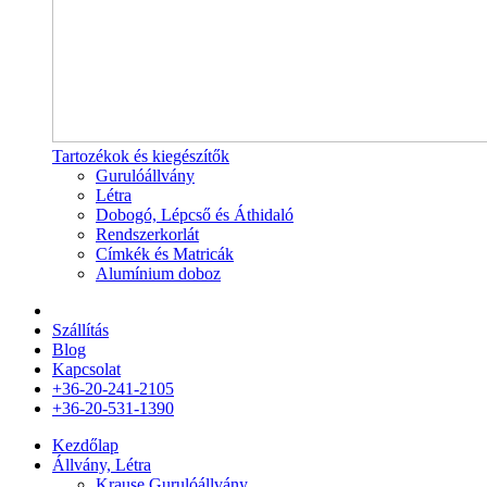
Tartozékok és kiegészítők
Gurulóállvány
Létra
Dobogó, Lépcső és Áthidaló
Rendszerkorlát
Címkék és Matricák
Alumínium doboz
Szállítás
Blog
Kapcsolat
+36-20-241-2105
+36-20-531-1390
Kezdőlap
Állvány, Létra
Krause Gurulóállvány