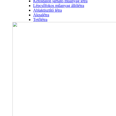
Kétoldalon járható műanyag létra
Lépcsőfokos műanyag állólétra
Ablaktisztító létra
Aknalétra
Tetőlétra