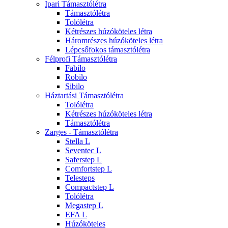
Ipari Támasztólétra
Támasztólétra
Tolólétra
Kétrészes húzóköteles létra
Háromrészes húzóköteles létra
Lépcsőfokos támasztólétra
Félprofi Támasztólétra
Fabilo
Robilo
Sibilo
Háztartási Támasztólétra
Tolólétra
Kétrészes húzóköteles létra
Támasztólétra
Zarges - Támasztólétra
Stella L
Seventec L
Saferstep L
Comfortstep L
Telesteps
Compactstep L
Tolólétra
Megastep L
EFA L
Húzóköteles