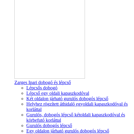
Zarges Ipari dobogó és lépcső
Lépcsős dobogó
Lépcső egy oldali kapaszkodóval
Két oldalon járható gurulós dobogós lépcső
Helyhez rögzített áthidaló egyoldali kapaszkodóval és
korláttal
Gurulós, dobogós lépcső kétoldali kapaszkodóval és
körbefutó korláttal
Gurulós dobogós lépcső
Egy oldalon járható gurulós dobogós lépcső