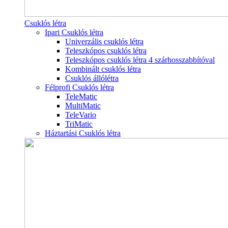
Csuklós létra
Ipari Csuklós létra
Univerzális csuklós létra
Teleszkópos csuklós létra
Teleszkópos csuklós létra 4 szárhosszabbítóval
Kombinált csuklós létra
Csuklós állólétra
Félprofi Csuklós létra
TeleMatic
MultiMatic
TeleVario
TriMatic
Háztartási Csuklós létra