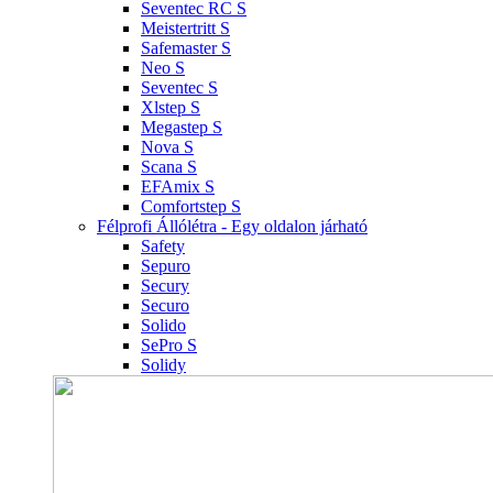
Seventec RC S
Meistertritt S
Safemaster S
Neo S
Seventec S
Xlstep S
Megastep S
Nova S
Scana S
EFAmix S
Comfortstep S
Félprofi Állólétra - Egy oldalon járható
Safety
Sepuro
Secury
Securo
Solido
SePro S
Solidy