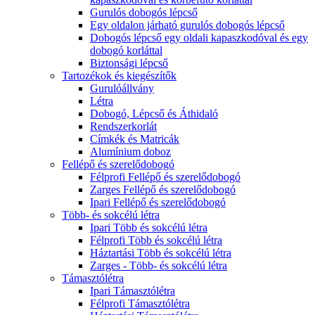
Gurulós dobogós lépcső
Egy oldalon járható gurulós dobogós lépcső
Dobogós lépcső egy oldali kapaszkodóval és egy
dobogó korláttal
Biztonsági lépcső
Tartozékok és kiegészítők
Gurulóállvány
Létra
Dobogó, Lépcső és Áthidaló
Rendszerkorlát
Címkék és Matricák
Alumínium doboz
Fellépő és szerelődobogó
Félprofi Fellépő és szerelődobogó
Zarges Fellépő és szerelődobogó
Ipari Fellépő és szerelődobogó
Több- és sokcélú létra
Ipari Több és sokcélú létra
Félprofi Több és sokcélú létra
Háztartási Több és sokcélú létra
Zarges - Több- és sokcélú létra
Támasztólétra
Ipari Támasztólétra
Félprofi Támasztólétra