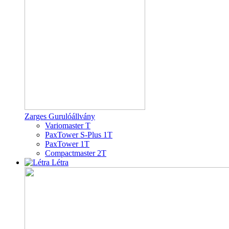
Zarges Gurulóállvány
Variomaster T
PaxTower S-Plus 1T
PaxTower 1T
Compactmaster 2T
Létra