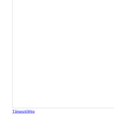
Támasztólétra