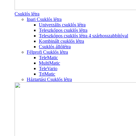
Csuklós létra
Ipari Csuklós létra
Univerzális csuklós létra
Teleszkópos csuklós létra
Teleszkópos csuklós létra 4 szárhosszabbítóval
Kombinált csuklós létra
Csuklós állólétra
Félprofi Csuklós létra
TeleMatic
MultiMatic
TeleVario
TriMatic
Háztartási Csuklós létra