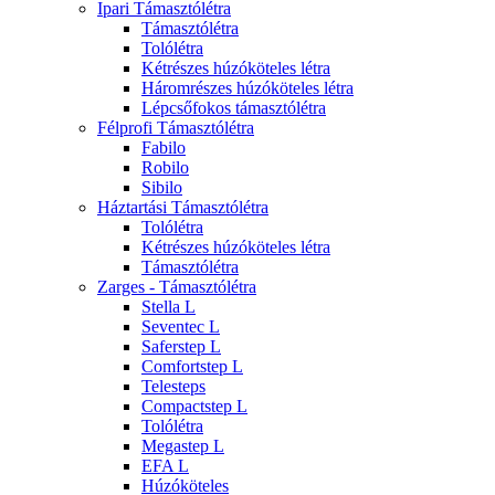
Ipari Támasztólétra
Támasztólétra
Tolólétra
Kétrészes húzóköteles létra
Háromrészes húzóköteles létra
Lépcsőfokos támasztólétra
Félprofi Támasztólétra
Fabilo
Robilo
Sibilo
Háztartási Támasztólétra
Tolólétra
Kétrészes húzóköteles létra
Támasztólétra
Zarges - Támasztólétra
Stella L
Seventec L
Saferstep L
Comfortstep L
Telesteps
Compactstep L
Tolólétra
Megastep L
EFA L
Húzóköteles