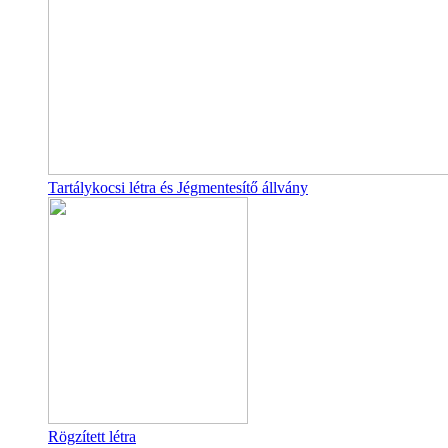
Tartálykocsi létra és Jégmentesítő állvány
Rögzített létra