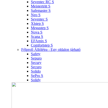
Seventec RC S
Meistertritt S
Safemaster S
Neo S
Seventec S
Xlstep S
Megastep S
Nova S
Scana S
EFAmix S
Comfortstep S
Félprofi Állólétra - Egy oldalon járható
Safety
Sepuro
Secury
Securo
Solido
SePro S
Solidy