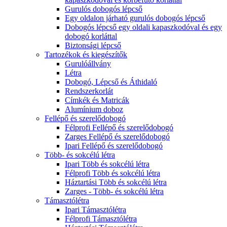
Gurulós dobogós lépcső
Egy oldalon járható gurulós dobogós lépcső
Dobogós lépcső egy oldali kapaszkodóval és egy
dobogó korláttal
Biztonsági lépcső
Tartozékok és kiegészítők
Gurulóállvány
Létra
Dobogó, Lépcső és Áthidaló
Rendszerkorlát
Címkék és Matricák
Alumínium doboz
Fellépő és szerelődobogó
Félprofi Fellépő és szerelődobogó
Zarges Fellépő és szerelődobogó
Ipari Fellépő és szerelődobogó
Több- és sokcélú létra
Ipari Több és sokcélú létra
Félprofi Több és sokcélú létra
Háztartási Több és sokcélú létra
Zarges - Több- és sokcélú létra
Támasztólétra
Ipari Támasztólétra
Félprofi Támasztólétra