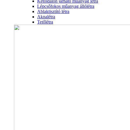
Kétoldalon járható műanyag létra
Lépcsőfokos műanyag állólétra
Ablaktisztító létra
Aknalétra
Tetőlétra