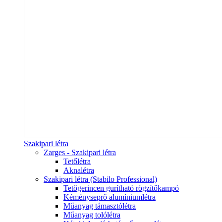
Szakipari létra
Zarges - Szakipari létra
Tetőlétra
Aknalétra
Szakipari létra (Stabilo Professional)
Tetőgerincen gurítható rögzítőkampó
Kéményseprő alumíniumlétra
Műanyag támasztólétra
Műanyag tolólétra