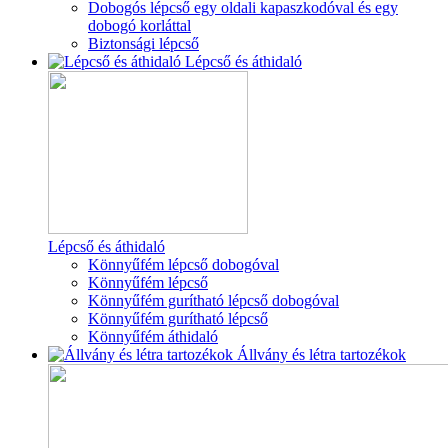
Dobogós lépcső egy oldali kapaszkodóval és egy
dobogó korláttal
Biztonsági lépcső
Lépcső és áthidaló
Lépcső és áthidaló
Könnyűfém lépcső dobogóval
Könnyűfém lépcső
Könnyűfém gurítható lépcső dobogóval
Könnyűfém gurítható lépcső
Könnyűfém áthidaló
Állvány és létra tartozékok