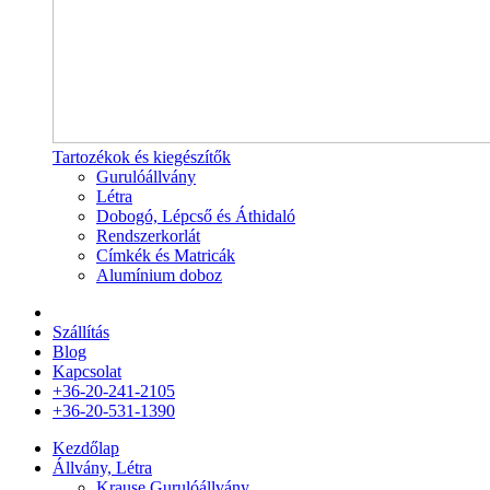
Tartozékok és kiegészítők
Gurulóállvány
Létra
Dobogó, Lépcső és Áthidaló
Rendszerkorlát
Címkék és Matricák
Alumínium doboz
Szállítás
Blog
Kapcsolat
+36-20-241-2105
+36-20-531-1390
Kezdőlap
Állvány, Létra
Krause Gurulóállvány