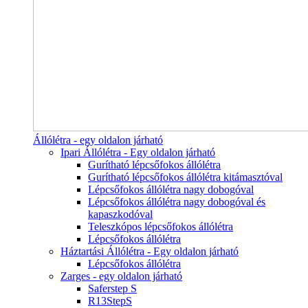
Állólétra - egy oldalon járható
Ipari Állólétra - Egy oldalon járható
Gurítható lépcsőfokos állólétra
Gurítható lépcsőfokos állólétra kitámasztóval
Lépcsőfokos állólétra nagy dobogóval
Lépcsőfokos állólétra nagy dobogóval és
kapaszkodóval
Teleszkópos lépcsőfokos állólétra
Lépcsőfokos állólétra
Háztartási Állólétra - Egy oldalon járható
Lépcsőfokos állólétra
Zarges - egy oldalon járható
Saferstep S
R13StepS