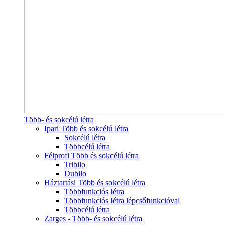
Több- és sokcélú létra
Ipari Több és sokcélú létra
Sokcélú létra
Többcélú létra
Félprofi Több és sokcélú létra
Tribilo
Dubilo
Háztartási Több és sokcélú létra
Többfunkciós létra
Többfunkciós létra lépcsőfunkcióval
Többcélú létra
Zarges - Több- és sokcélú létra