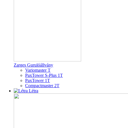
Zarges Gurulóállvány
Variomaster T
PaxTower S-Plus 1T
PaxTower 1T
Compactmaster 2T
Létra