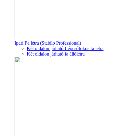
Ipari Fa létra (Stabilo Professional)
Két oldalon járható Lépcsőfokos fa létra
Két oldalon járható fa állólétra