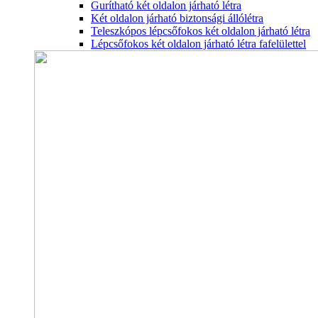
Gurítható két oldalon járható létra
Két oldalon járható biztonsági állólétra
Teleszkópos lépcsőfokos két oldalon járható létra
Lépcsőfokos két oldalon járható létra fafelülettel