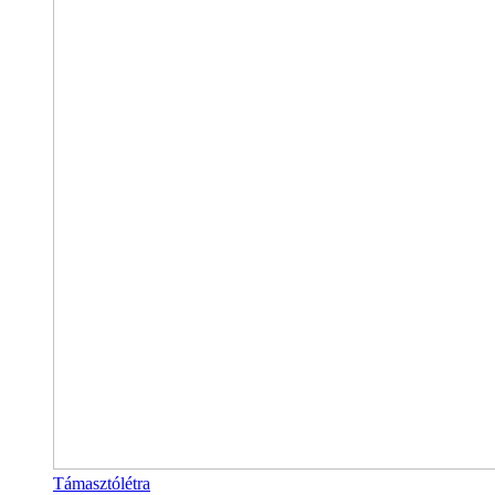
Támasztólétra