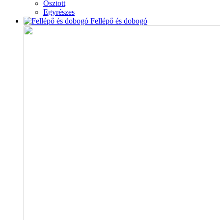
Osztott
Egyrészes
Fellépő és dobogó