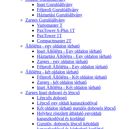
Ipari Gurulóállvány
Félprofi Gurulóállvány
Háztartási Gurulóállvány
Zarges Gurulóállvány
Variomaster T
PaxTower S-Plus 1T
PaxTower 1T
Compactmaster 2T
Állólétra - egy oldalon járható
Ipari Állólétra - Egy oldalon járható
Háztartási Állólétra - Egy oldalon járható
Zarges - egy oldalon járható
Félprofi Állólétra - Egy oldalon járható
Állólétra - két oldalon járható
Félprofi Állólétra - Két oldalon járható
Zarges - két oldalon járható
Ipari Állólétra - Két oldalon járható
Zarges Ipari dobogó és lépcső
Lépcsős dobogó
Lépcső egy oldali kapaszkodóval
Két oldalon járható gurulós dobogós lépcső
Helyhez rögzített áthidaló egyoldali
kapaszkodóval és korláttal
Gurulós, dobogós lépcső kétoldali
kapaszkodóval és körbefutó korláttal