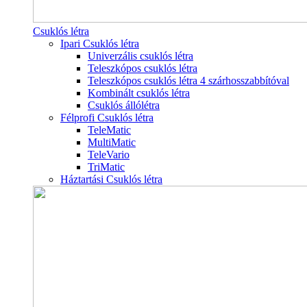
Csuklós létra
Ipari Csuklós létra
Univerzális csuklós létra
Teleszkópos csuklós létra
Teleszkópos csuklós létra 4 szárhosszabbítóval
Kombinált csuklós létra
Csuklós állólétra
Félprofi Csuklós létra
TeleMatic
MultiMatic
TeleVario
TriMatic
Háztartási Csuklós létra