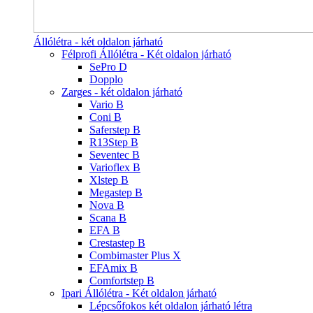
Állólétra - két oldalon járható
Félprofi Állólétra - Két oldalon járható
SePro D
Dopplo
Zarges - két oldalon járható
Vario B
Coni B
Saferstep B
R13Step B
Seventec B
Varioflex B
Xlstep B
Megastep B
Nova B
Scana B
EFA B
Crestastep B
Combimaster Plus X
EFAmix B
Comfortstep B
Ipari Állólétra - Két oldalon járható
Lépcsőfokos két oldalon járható létra