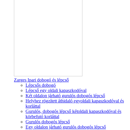
Zarges Ipari dobogó és lépcső
Lépcsős dobogó
Lépcső egy oldali kapaszkodóval
Két oldalon járható gurulós dobogós lépcső
Helyhez rögzített áthidaló egyoldali kapaszkodóval és
korláttal
Gurulós, dobogós lépcső kétoldali kapaszkodóval és
körbefutó korláttal
Gurulós dobogós lépcső
Egy oldalon járható gurulós dobogós lépcső