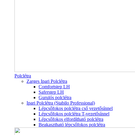
Polclétra
Zarges Ipari Polclétra
Comfortstep LH
Saferstep LH
Gurulós polclétra
Ipari Polclétra (Stabilo Professional)
Lépcsőfokos polclétra cső vezetősínnel
Lépcsőfokos polclétra T-vezetősínnel
Lépcsőfokos elfordítható polclétra
Beakasztható lépcsőfokos polclétra