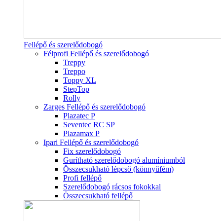
Fellépő és szerelődobogó
Félprofi Fellépő és szerelődobogó
Treppy
Treppo
Toppy XL
StepTop
Rolly
Zarges Fellépő és szerelődobogó
Plazatec P
Seventec RC SP
Plazamax P
Ipari Fellépő és szerelődobogó
Fix szerelődobogó
Gurítható szerelődobogó alumíniumból
Összecsukható lépcső (könnyűfém)
Profi fellépő
Szerelődobogó rácsos fokokkal
Összecsukható fellépő