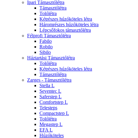
Ipari Támasztólétra
Támasztólétra
Tolólétra
Kétrészes húzóköteles létra
Háromrészes húzóköteles létra
Lépcsőfokos támasztólétra
Félprofi Támasztólétra
Fabilo
Robilo
Sibilo
Háztartási Támasztólétra
Tolólétra
Kétrészes húzóköteles létra
Támasztólétra
Zarges - Támasztólétra
Stella L
Seventec L
Saferstep L
Comfortstep L
Telesteps
Compactstep L
Tolólétra
Megastep L
EFA L
Húzóköteles