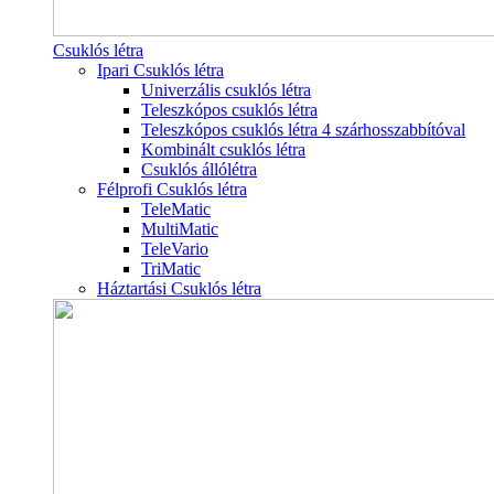
Csuklós létra
Ipari Csuklós létra
Univerzális csuklós létra
Teleszkópos csuklós létra
Teleszkópos csuklós létra 4 szárhosszabbítóval
Kombinált csuklós létra
Csuklós állólétra
Félprofi Csuklós létra
TeleMatic
MultiMatic
TeleVario
TriMatic
Háztartási Csuklós létra