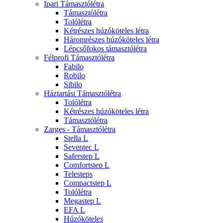
Ipari Támasztólétra
Támasztólétra
Tolólétra
Kétrészes húzóköteles létra
Háromrészes húzóköteles létra
Lépcsőfokos támasztólétra
Félprofi Támasztólétra
Fabilo
Robilo
Sibilo
Háztartási Támasztólétra
Tolólétra
Kétrészes húzóköteles létra
Támasztólétra
Zarges - Támasztólétra
Stella L
Seventec L
Saferstep L
Comfortstep L
Telesteps
Compactstep L
Tolólétra
Megastep L
EFA L
Húzóköteles