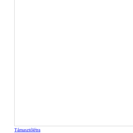
Támasztólétra