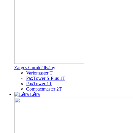
Zarges Gurulóállvány
Variomaster T
PaxTower S-Plus 1T
PaxTower 1T
Compactmaster 2T
Létra