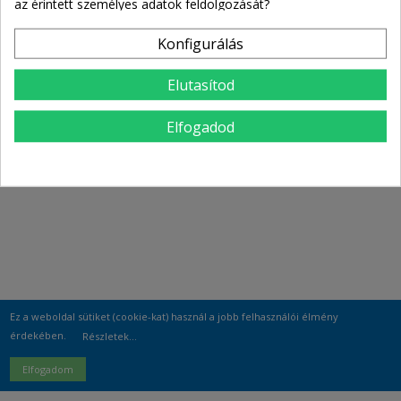
az érintett személyes adatok feldolgozását?
Konfigurálás
Elutasítod
Elfogadod
Ez a weboldal sütiket (cookie-kat) használ a jobb felhasználói élmény
érdekében.
Részletek...
Elfogadom