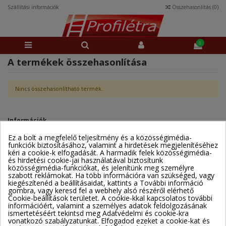
Szállítási információk
Összehasonlítás (
0
)
0
A termékek összehasonlítása
Nincs összehasonlítható termék.
Információk
Ez a bolt a megfelelő teljesítmény és a közösségimédia-
funkciók biztosításához, valamint a hirdetések megjelenítéséhez
Kapcsolat
kéri a cookie-k elfogadását. A harmadik felek közösségimédia-
és hirdetési cookie-jai használatával biztosítunk
közösségimédia-funkciókat, és jelenítünk meg személyre
szabott reklámokat. Ha több információra van szükséged, vagy
kiegészítenéd a beállításaidat, kattints a További információ
gombra, vagy keresd fel a webhely alsó részéről elérhető
Cookie-beállítások területet. A cookie-kkal kapcsolatos további
Árukereső.hu
információért, valamint a személyes adatok feldolgozásának
© 2025
profiletra.hu
ismertetéséért tekintsd meg Adatvédelmi és cookie-kra
vonatkozó szabályzatunkat. Elfogadod ezeket a cookie-kat és