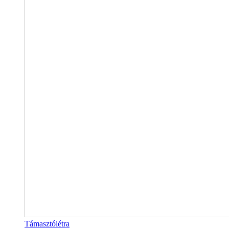
Támasztólétra