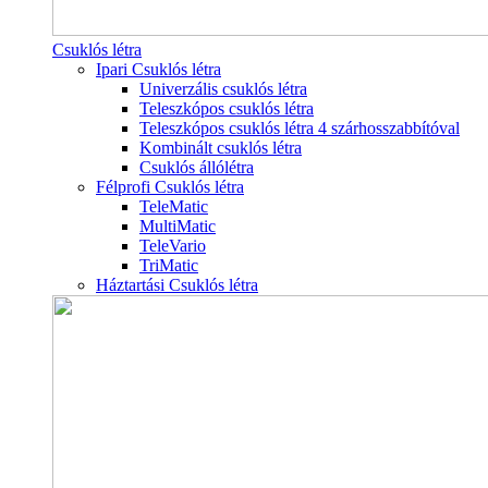
Csuklós létra
Ipari Csuklós létra
Univerzális csuklós létra
Teleszkópos csuklós létra
Teleszkópos csuklós létra 4 szárhosszabbítóval
Kombinált csuklós létra
Csuklós állólétra
Félprofi Csuklós létra
TeleMatic
MultiMatic
TeleVario
TriMatic
Háztartási Csuklós létra