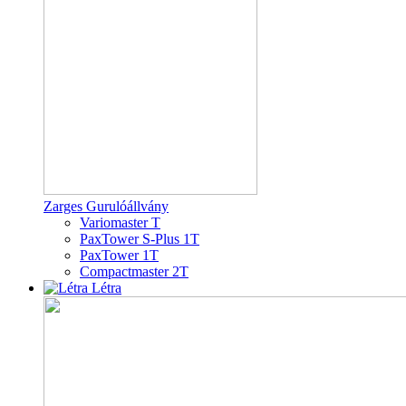
Zarges Gurulóállvány
Variomaster T
PaxTower S-Plus 1T
PaxTower 1T
Compactmaster 2T
Létra