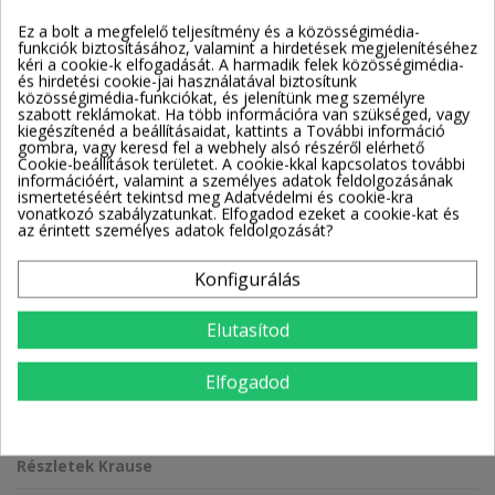
Ez a bolt a megfelelő teljesítmény és a közösségimédia-
funkciók biztosításához, valamint a hirdetések megjelenítéséhez
Kosárba
kéri a cookie-k elfogadását. A harmadik felek közösségimédia-
és hirdetési cookie-jai használatával biztosítunk
közösségimédia-funkciókat, és jelenítünk meg személyre
szabott reklámokat. Ha több információra van szükséged, vagy
kiegészítenéd a beállításaidat, kattints a További információ
gombra, vagy keresd fel a webhely alsó részéről elérhető
Cookie-beállítások területet. A cookie-kkal kapcsolatos további
információért, valamint a személyes adatok feldolgozásának
Szállítással kapcsolatos információk
ismertetéséért tekintsd meg Adatvédelmi és cookie-kra
vonatkozó szabályzatunkat. Elfogadod ezeket a cookie-kat és
Partnereink
Szállítási idő
az érintett személyes adatok feldolgozását?
Munkanapokon: reggel
8 és 17 óra között
Konfigurálás
Elutasítod
Leírás
Elfogadod
Termék részletei
Csatolmányok
Részletek Krause