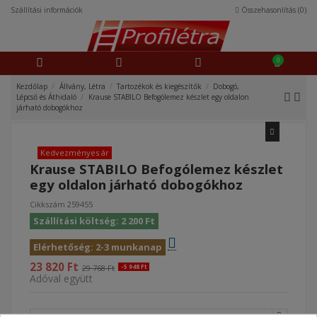
Szállítási információk
Összehasonlítás (
0
)
0
Kezdőlap
Állvány, Létra
Tartozékok és kiegészítők
Dobogó,
Lépcső és Áthidaló
Krause STABILO Befogólemez készlet egy oldalon
járható dobogókhoz
Kedvezményes ár
Krause STABILO Befogólemez készlet
egy oldalon járható dobogókhoz
Cikkszám
259455
Szállítási költség: 2 200 Ft
Elérhetőség: 2-3 munkanap
23 820 Ft
29 768 Ft
-5 948 Ft
Adóval együtt