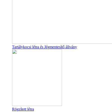
Tartálykocsi létra és Jégmentesítő állvány
Rögzített létra