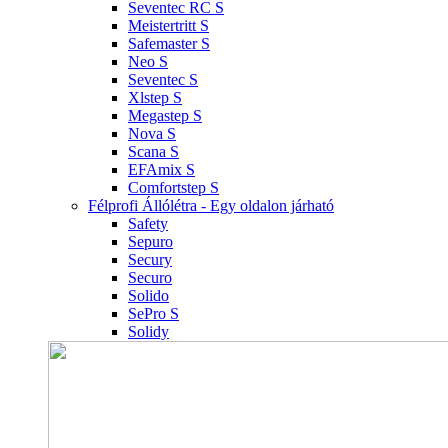
Seventec RC S
Meistertritt S
Safemaster S
Neo S
Seventec S
Xlstep S
Megastep S
Nova S
Scana S
EFAmix S
Comfortstep S
Félprofi Állólétra - Egy oldalon járható
Safety
Sepuro
Secury
Securo
Solido
SePro S
Solidy