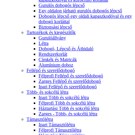
Gurulós dobogós lépcső
Egy oldalon járható gurulós dobogós lépcső
Dobogós lépcső egy oldali kapaszkodóval és egy
dobogó korláttal
Biztonsági lépcső
Tartozékok és kiegészítők
Gurulóállvány
Létra
Dobogó, Lépcső és Áthidaló
Rendszerkorlát
Címkék és Matricák
Alumínium doboz
Fellépő és szerelődobogó
Félprofi Fellépő és szerelődobogó
Zarges Fellépő és szerelődobogó
Ipari Fellépő és szerelődobogó
Több- és sokcélú létra
Ipari Több és sokcélú létra
Félprofi Több és sokcélú létra
Háztartási Több és sokcélú létra
Zarges - Több- és sokcélú létra
Támasztólétra
Ipari Támasztólétra
Félprofi Támasztólétra