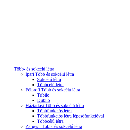
Több- és sokcélú létra
Ipari Több és sokcélú létra
Sokcélú létra
Többcélú létra
Félprofi Több és sokcélú létra
Tribilo
Dubilo
Háztartási Több és sokcélú létra
Többfunkciós létra
Többfunkciós létra lépcsőfunkcióval
Többcélú létra
Zarges - Több- és sokcélú létra