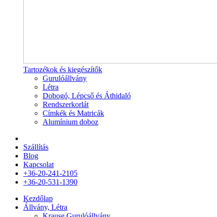
Tartozékok és kiegészítők
Gurulóállvány
Létra
Dobogó, Lépcső és Áthidaló
Rendszerkorlát
Címkék és Matricák
Alumínium doboz
Szállítás
Blog
Kapcsolat
+36-20-241-2105
+36-20-531-1390
Kezdőlap
Állvány, Létra
Krause Gurulóállvány