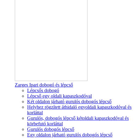
Zarges Ipari dobogó és lépcső
Lépcsős dobogó
Lépcső egy oldali kapaszkodóval
Két oldalon járható gurulós dobogós lépcső
Helyhez rögzített áthidaló egyoldali kapaszkodóval és
korláttal
Gurulós, dobogós lépcső kétoldali kapaszkodóval és
körbefutó korláttal
Gurulós dobogós lépcső
Egy oldalon járható gurulós dobogós lépcső