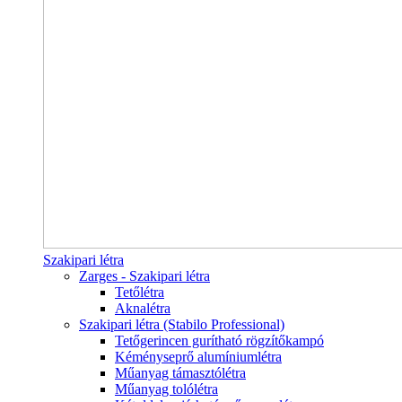
Szakipari létra
Zarges - Szakipari létra
Tetőlétra
Aknalétra
Szakipari létra (Stabilo Professional)
Tetőgerincen gurítható rögzítőkampó
Kéményseprő alumíniumlétra
Műanyag támasztólétra
Műanyag tolólétra