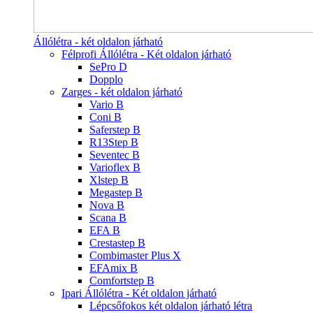
Állólétra - két oldalon járható
Félprofi Állólétra - Két oldalon járható
SePro D
Dopplo
Zarges - két oldalon járható
Vario B
Coni B
Saferstep B
R13Step B
Seventec B
Varioflex B
Xlstep B
Megastep B
Nova B
Scana B
EFA B
Crestastep B
Combimaster Plus X
EFAmix B
Comfortstep B
Ipari Állólétra - Két oldalon járható
Lépcsőfokos két oldalon járható létra