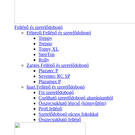
Fellépő és szerelődobogó
Félprofi Fellépő és szerelődobogó
Treppy
Treppo
Toppy XL
StepTop
Rolly
Zarges Fellépő és szerelődobogó
Plazatec P
Seventec RC SP
Plazamax P
Ipari Fellépő és szerelődobogó
Fix szerelődobogó
Gurítható szerelődobogó alumíniumból
Összecsukható lépcső (könnyűfém)
Profi fellépő
Szerelődobogó rácsos fokokkal
Összecsukható fellépő