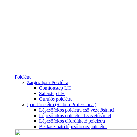
Polclétra
Zarges Ipari Polclétra
Comfortstep LH
Saferstep LH
Gurulós polclétra
Ipari Polclétra (Stabilo Professional)
Lépcsőfokos polclétra cső vezetősínnel
Lépcsőfokos polclétra T-vezetősínnel
Lépcsőfokos elfordítható polclétra
Beakasztható lépcsőfokos polclétra