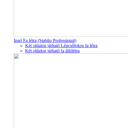
Ipari Fa létra (Stabilo Professional)
Két oldalon járható Lépcsőfokos fa létra
Két oldalon járható fa állólétra