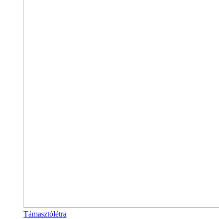
Támasztólétra