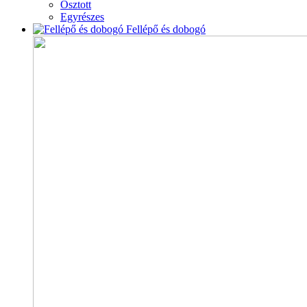
Osztott
Egyrészes
Fellépő és dobogó