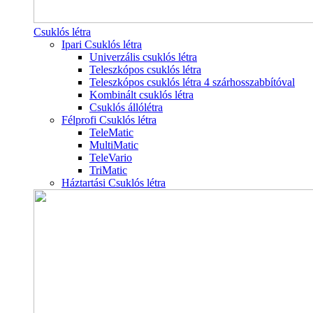
Csuklós létra
Ipari Csuklós létra
Univerzális csuklós létra
Teleszkópos csuklós létra
Teleszkópos csuklós létra 4 szárhosszabbítóval
Kombinált csuklós létra
Csuklós állólétra
Félprofi Csuklós létra
TeleMatic
MultiMatic
TeleVario
TriMatic
Háztartási Csuklós létra