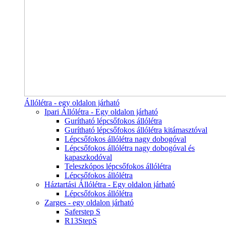
Állólétra - egy oldalon járható
Ipari Állólétra - Egy oldalon járható
Gurítható lépcsőfokos állólétra
Gurítható lépcsőfokos állólétra kitámasztóval
Lépcsőfokos állólétra nagy dobogóval
Lépcsőfokos állólétra nagy dobogóval és
kapaszkodóval
Teleszkópos lépcsőfokos állólétra
Lépcsőfokos állólétra
Háztartási Állólétra - Egy oldalon járható
Lépcsőfokos állólétra
Zarges - egy oldalon járható
Saferstep S
R13StepS