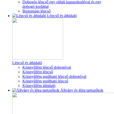
Dobogós lépcső egy oldali kapaszkodóval és egy
dobogó korláttal
Biztonsági lépcső
Lépcső és áthidaló
Lépcső és áthidaló
Könnyűfém lépcső dobogóval
Könnyűfém lépcső
Könnyűfém gurítható lépcső dobogóval
Könnyűfém gurítható lépcső
Könnyűfém áthidaló
Állvány és létra tartozékok