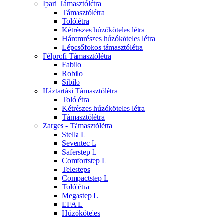
Ipari Támasztólétra
Támasztólétra
Tolólétra
Kétrészes húzóköteles létra
Háromrészes húzóköteles létra
Lépcsőfokos támasztólétra
Félprofi Támasztólétra
Fabilo
Robilo
Sibilo
Háztartási Támasztólétra
Tolólétra
Kétrészes húzóköteles létra
Támasztólétra
Zarges - Támasztólétra
Stella L
Seventec L
Saferstep L
Comfortstep L
Telesteps
Compactstep L
Tolólétra
Megastep L
EFA L
Húzóköteles