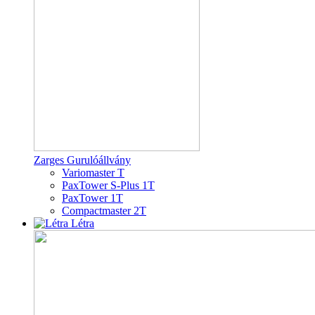
Zarges Gurulóállvány
Variomaster T
PaxTower S-Plus 1T
PaxTower 1T
Compactmaster 2T
Létra