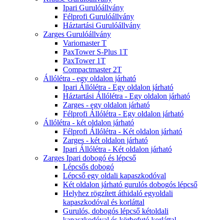
Ipari Gurulóállvány
Félprofi Gurulóállvány
Háztartási Gurulóállvány
Zarges Gurulóállvány
Variomaster T
PaxTower S-Plus 1T
PaxTower 1T
Compactmaster 2T
Állólétra - egy oldalon járható
Ipari Állólétra - Egy oldalon járható
Háztartási Állólétra - Egy oldalon járható
Zarges - egy oldalon járható
Félprofi Állólétra - Egy oldalon járható
Állólétra - két oldalon járható
Félprofi Állólétra - Két oldalon járható
Zarges - két oldalon járható
Ipari Állólétra - Két oldalon járható
Zarges Ipari dobogó és lépcső
Lépcsős dobogó
Lépcső egy oldali kapaszkodóval
Két oldalon járható gurulós dobogós lépcső
Helyhez rögzített áthidaló egyoldali
kapaszkodóval és korláttal
Gurulós, dobogós lépcső kétoldali
kapaszkodóval és körbefutó korláttal