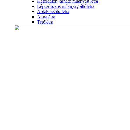
Kétoldalon járható műanyag létra
Lépcsőfokos műanyag állólétra
Ablaktisztító létra
Aknalétra
Tetőlétra