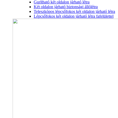
Gurítható két oldalon járható létra
Két oldalon járható biztonsági állólétra
Teleszkópos lépcsőfokos két oldalon járható létra
Lépcsőfokos két oldalon járható létra fafelülettel