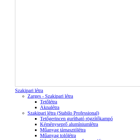
Szakipari létra
Zarges - Szakipari létra
Tetőlétra
Aknalétra
Szakipari létra (Stabilo Professional)
Tetőgerincen gurítható rögzítőkampó
Kéményseprő alumíniumlétra
Műanyag támasztólétra
Műanyag tolólétra