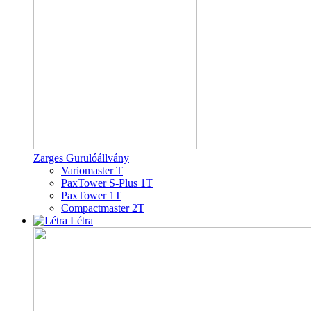
Zarges Gurulóállvány
Variomaster T
PaxTower S-Plus 1T
PaxTower 1T
Compactmaster 2T
Létra