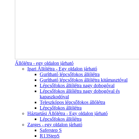
Állólétra - egy oldalon járható
Ipari Állólétra - Egy oldalon járható
Gurítható lépcsőfokos állólétra
Gurítható lépcsőfokos állólétra kitámasztóval
Lépcsőfokos állólétra nagy dobogóval
Lépcsőfokos állólétra nagy dobogóval és
kapaszkodóval
Teleszkópos lépcsőfokos állólétra
Lépcsőfokos állólétra
Háztartási Állólétra - Egy oldalon járható
Lépcsőfokos állólétra
Zarges - egy oldalon járható
Saferstep S
R13StepS