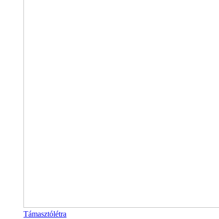
Támasztólétra