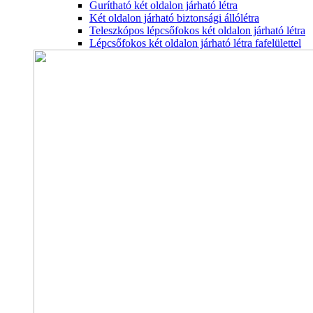
Gurítható két oldalon járható létra
Két oldalon járható biztonsági állólétra
Teleszkópos lépcsőfokos két oldalon járható létra
Lépcsőfokos két oldalon járható létra fafelülettel