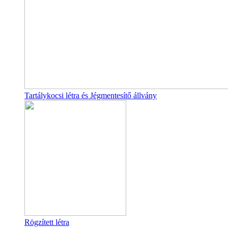
Tartálykocsi létra és Jégmentesítő állvány
Rögzített létra