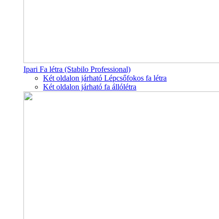
Ipari Fa létra (Stabilo Professional)
Két oldalon járható Lépcsőfokos fa létra
Két oldalon járható fa állólétra