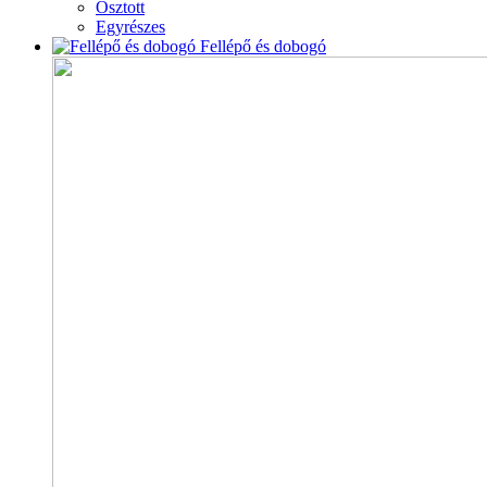
Osztott
Egyrészes
Fellépő és dobogó