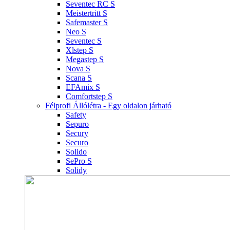
Seventec RC S
Meistertritt S
Safemaster S
Neo S
Seventec S
Xlstep S
Megastep S
Nova S
Scana S
EFAmix S
Comfortstep S
Félprofi Állólétra - Egy oldalon járható
Safety
Sepuro
Secury
Securo
Solido
SePro S
Solidy