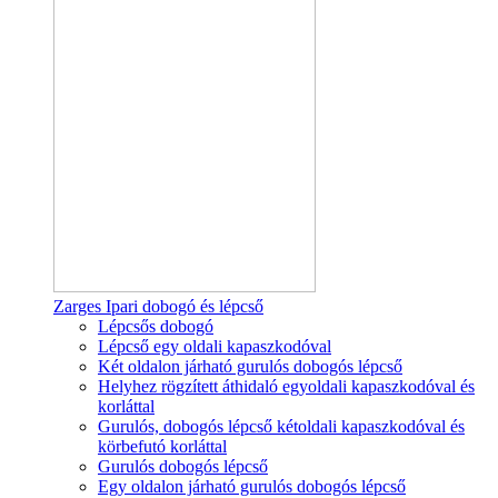
Zarges Ipari dobogó és lépcső
Lépcsős dobogó
Lépcső egy oldali kapaszkodóval
Két oldalon járható gurulós dobogós lépcső
Helyhez rögzített áthidaló egyoldali kapaszkodóval és
korláttal
Gurulós, dobogós lépcső kétoldali kapaszkodóval és
körbefutó korláttal
Gurulós dobogós lépcső
Egy oldalon járható gurulós dobogós lépcső