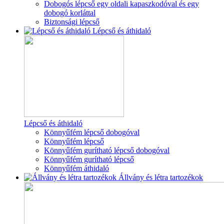
Dobogós lépcső egy oldali kapaszkodóval és egy
dobogó korláttal
Biztonsági lépcső
Lépcső és áthidaló
Lépcső és áthidaló
Könnyűfém lépcső dobogóval
Könnyűfém lépcső
Könnyűfém gurítható lépcső dobogóval
Könnyűfém gurítható lépcső
Könnyűfém áthidaló
Állvány és létra tartozékok