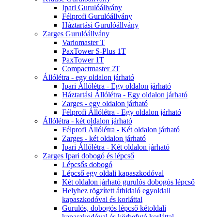
Ipari Gurulóállvány
Félprofi Gurulóállvány
Háztartási Gurulóállvány
Zarges Gurulóállvány
Variomaster T
PaxTower S-Plus 1T
PaxTower 1T
Compactmaster 2T
Állólétra - egy oldalon járható
Ipari Állólétra - Egy oldalon járható
Háztartási Állólétra - Egy oldalon járható
Zarges - egy oldalon járható
Félprofi Állólétra - Egy oldalon járható
Állólétra - két oldalon járható
Félprofi Állólétra - Két oldalon járható
Zarges - két oldalon járható
Ipari Állólétra - Két oldalon járható
Zarges Ipari dobogó és lépcső
Lépcsős dobogó
Lépcső egy oldali kapaszkodóval
Két oldalon járható gurulós dobogós lépcső
Helyhez rögzített áthidaló egyoldali
kapaszkodóval és korláttal
Gurulós, dobogós lépcső kétoldali
kapaszkodóval és körbefutó korláttal