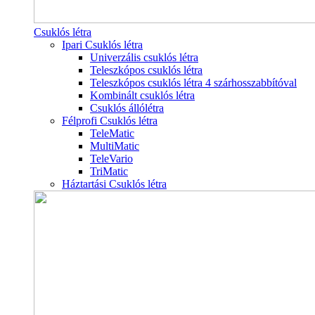
Csuklós létra
Ipari Csuklós létra
Univerzális csuklós létra
Teleszkópos csuklós létra
Teleszkópos csuklós létra 4 szárhosszabbítóval
Kombinált csuklós létra
Csuklós állólétra
Félprofi Csuklós létra
TeleMatic
MultiMatic
TeleVario
TriMatic
Háztartási Csuklós létra