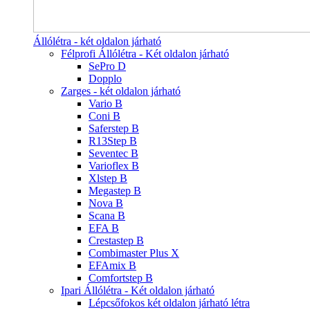
Állólétra - két oldalon járható
Félprofi Állólétra - Két oldalon járható
SePro D
Dopplo
Zarges - két oldalon járható
Vario B
Coni B
Saferstep B
R13Step B
Seventec B
Varioflex B
Xlstep B
Megastep B
Nova B
Scana B
EFA B
Crestastep B
Combimaster Plus X
EFAmix B
Comfortstep B
Ipari Állólétra - Két oldalon járható
Lépcsőfokos két oldalon járható létra