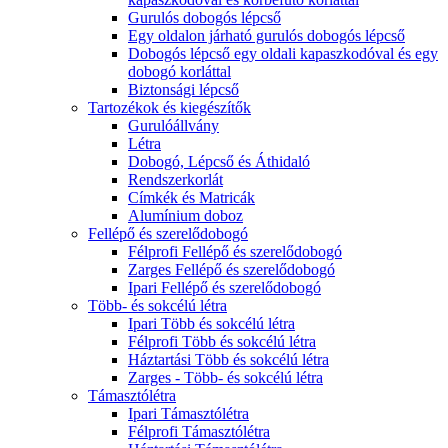
Gurulós dobogós lépcső
Egy oldalon járható gurulós dobogós lépcső
Dobogós lépcső egy oldali kapaszkodóval és egy
dobogó korláttal
Biztonsági lépcső
Tartozékok és kiegészítők
Gurulóállvány
Létra
Dobogó, Lépcső és Áthidaló
Rendszerkorlát
Címkék és Matricák
Alumínium doboz
Fellépő és szerelődobogó
Félprofi Fellépő és szerelődobogó
Zarges Fellépő és szerelődobogó
Ipari Fellépő és szerelődobogó
Több- és sokcélú létra
Ipari Több és sokcélú létra
Félprofi Több és sokcélú létra
Háztartási Több és sokcélú létra
Zarges - Több- és sokcélú létra
Támasztólétra
Ipari Támasztólétra
Félprofi Támasztólétra