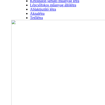
Kétoldalon járható műanyag létra
Lépcsőfokos műanyag állólétra
Ablaktisztító létra
Aknalétra
Tetőlétra