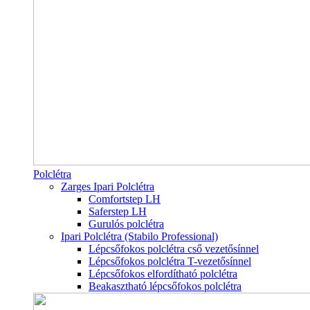
Polclétra
Zarges Ipari Polclétra
Comfortstep LH
Saferstep LH
Gurulós polclétra
Ipari Polclétra (Stabilo Professional)
Lépcsőfokos polclétra cső vezetősínnel
Lépcsőfokos polclétra T-vezetősínnel
Lépcsőfokos elfordítható polclétra
Beakasztható lépcsőfokos polclétra