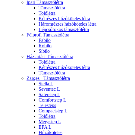
Ipari Támasztólétra
Támasztólétra
Tolólétra
Kétrészes húzóköteles létra
Háromrészes húzóköteles létra
Lépcsőfokos támasztólétra
Félprofi Támasztólétra
Fabilo
Robilo
Sibilo
Háztartási Támasztólétra
Tolólétra
Kétrészes húzóköteles létra
Támasztólétra
Zarges - Támasztólétra
Stella L
Seventec L
Saferstep L
Comfortstep L
Telesteps
Compactstep L
Tolólétra
Megastep L
EFA L
Húzóköteles