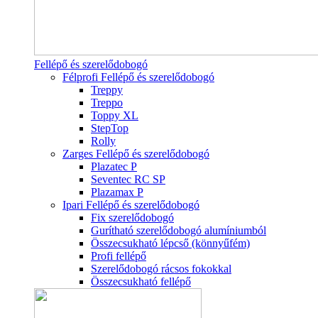
Fellépő és szerelődobogó
Félprofi Fellépő és szerelődobogó
Treppy
Treppo
Toppy XL
StepTop
Rolly
Zarges Fellépő és szerelődobogó
Plazatec P
Seventec RC SP
Plazamax P
Ipari Fellépő és szerelődobogó
Fix szerelődobogó
Gurítható szerelődobogó alumíniumból
Összecsukható lépcső (könnyűfém)
Profi fellépő
Szerelődobogó rácsos fokokkal
Összecsukható fellépő