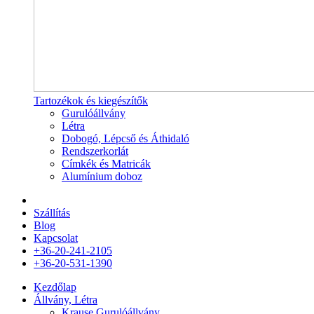
Tartozékok és kiegészítők
Gurulóállvány
Létra
Dobogó, Lépcső és Áthidaló
Rendszerkorlát
Címkék és Matricák
Alumínium doboz
Szállítás
Blog
Kapcsolat
+36-20-241-2105
+36-20-531-1390
Kezdőlap
Állvány, Létra
Krause Gurulóállvány