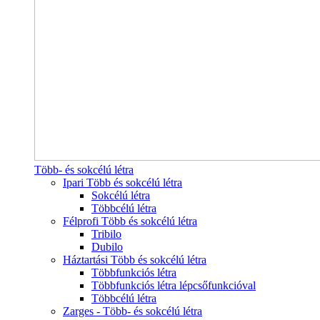
Több- és sokcélú létra
Ipari Több és sokcélú létra
Sokcélú létra
Többcélú létra
Félprofi Több és sokcélú létra
Tribilo
Dubilo
Háztartási Több és sokcélú létra
Többfunkciós létra
Többfunkciós létra lépcsőfunkcióval
Többcélú létra
Zarges - Több- és sokcélú létra