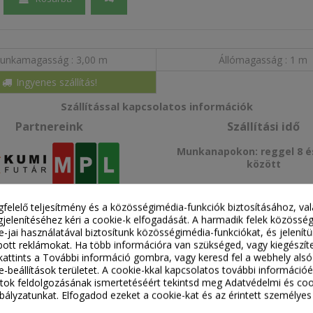
unkamagasság
3,00 m
Állómagasság
1 m
Ingyenes szállítás!
Szállítással kapcsolatos információk
Partnereink
Szállítási idő
Munkanapokon: reggel 8 és
között
gfelelő teljesítmény és a közösségimédia-funkciók biztosításához, va
jelenítéséhez kéri a cookie-k elfogadását. A harmadik felek közössé
ie-jai használatával biztosítunk közösségimédia-funkciókat, és jelení
ott reklámokat. Ha több információra van szükséged, vagy kiegészít
ek Krause
, kattints a További információ gombra, vagy keresd fel a webhely alsó
e-beállítások területet. A cookie-kkal kapcsolatos további információé
asználatra
ok feldolgozásának ismertetéséért tekintsd meg Adatvédelmi és coo
ályzatunkat. Elfogadod ezeket a cookie-kat és az érintett személyes
kálatokhoz, legyen szó beltéri vagy kültéri feladatokról. Könnyű, mégis m