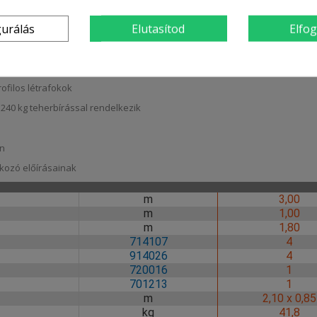
nek köszönhetően
gurálás
Elutasítod
Elfo
gítségével
is könnyedén átfér
ofilos létrafokok
s 240 kg teherbírással rendelkezik
en
tkozó előírásainak
m
3,00
m
1,00
m
1,80
714107
4
914026
4
720016
1
701213
1
m
2,10 x 0,85
kg
41,8