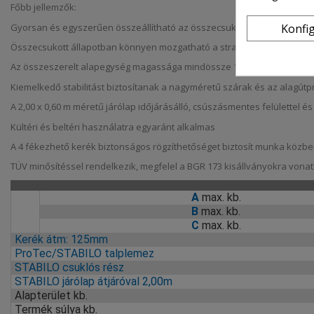
Főbb jellemzők:
Gyorsan és egyszerűen összeállítható az összecsukható alapegység
Konfi
Összecsukott állapotban könnyen mozgatható a strapabíró kerekek se
Az összeszerelt alapegység magassága mindössze 1,80 m, így ajtókon 
Kiemelkedő stabilitást biztosítanak a nagyméretű szárak és az alagútpr
A 2,00 x 0,60 m méretű járólap időjárásálló, csúszásmentes felülettel é
Kültéri és beltéri használatra egyaránt alkalmas
A 4 fékezhető kerék biztonságos rögzíthetőséget biztosít munka közb
TÜV minősítéssel rendelkezik, megfelel a BGR 173 kisállványokra vona
A
max. kb.
B
max. kb.
C
max. kb.
Kerék átm: 125mm
ProTec/STABILO talplemez
STABILO csuklós rész
STABILO járólap átjáróval 2,00m
Alapterület kb.
Termék súlya kb.