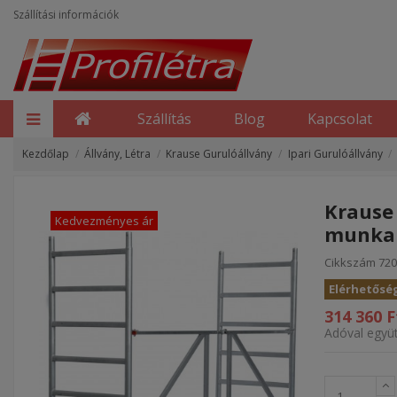
Szállítási információk
Szállítás
Blog
Kapcsolat
Kezdőlap
Állvány, Létra
Krause Gurulóállvány
Ipari Gurulóállvány
Krause
Kedvezményes ár
munkam
Cikkszám
720
Elérhetősé
314 360 F
Adóval együt