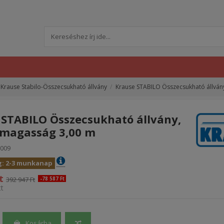
Krause Stabilo-Összecsukható állvány
Krause STABILO Összecsukható állvá
 STABILO Összecsukható állvány,
agasság 3,00 m
009
g: 2-3 munkanap
t
392 947 Ft
-78 587 Ft
t
Kosárba