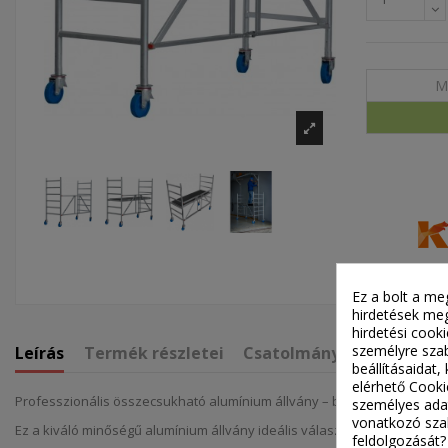
M
Ez a bolt a me
hirdetések meg
hirdetési cook
személyre szab
Leírás
Termék részletei
Csatolmányok
Részlet
beállításaidat
elérhető Cooki
Professzionális összecsukható alumínium állvány – beltéri és kültéri h
személyes adat
vonatkozó szab
Ez a kiváló minőségű alumínium állvány ideális választás mindennapi mun
feldolgozását?