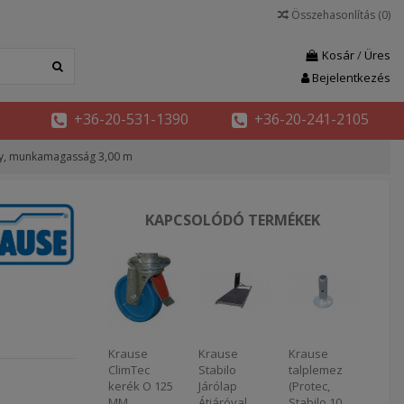
Összehasonlítás (
0
)
Kosár
/
Üres
Bejelentkezés
+36-20-531-1390
+36-20-241-2105
ny, munkamagasság 3,00 m
KAPCSOLÓDÓ TERMÉKEK
Krause
Krause
Krause
ClimTec
Stabilo
talplemez
kerék O 125
Járólap
(Protec,
MM
Átjáróval
Stabilo 10,