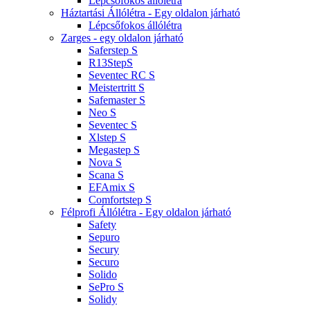
Lépcsőfokos állólétra
Háztartási Állólétra - Egy oldalon járható
Lépcsőfokos állólétra
Zarges - egy oldalon járható
Saferstep S
R13StepS
Seventec RC S
Meistertritt S
Safemaster S
Neo S
Seventec S
Xlstep S
Megastep S
Nova S
Scana S
EFAmix S
Comfortstep S
Félprofi Állólétra - Egy oldalon járható
Safety
Sepuro
Secury
Securo
Solido
SePro S
Solidy