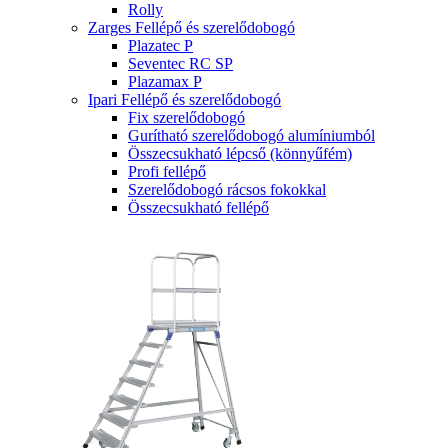
Rolly
Zarges Fellépő és szerelődobogó
Plazatec P
Seventec RC SP
Plazamax P
Ipari Fellépő és szerelődobogó
Fix szerelődobogó
Gurítható szerelődobogó alumíniumból
Összecsukható lépcső (könnyűfém)
Profi fellépő
Szerelődobogó rácsos fokokkal
Összecsukható fellépő