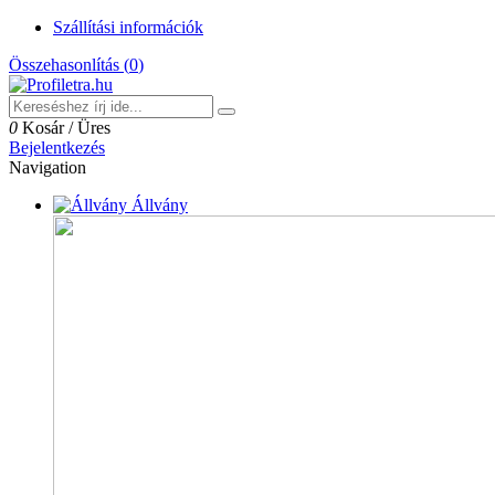
Szállítási információk
Összehasonlítás (
0
)
0
Kosár
/
Üres
Bejelentkezés
Navigation
Állvány