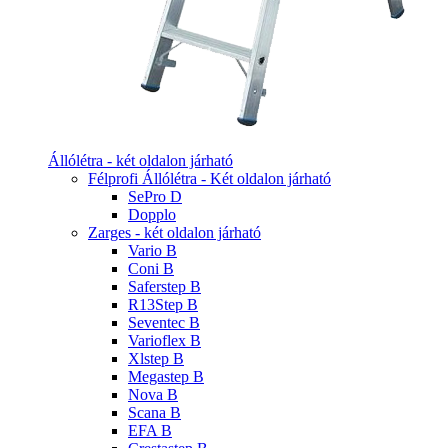
Állólétra - két oldalon járható
Félprofi Állólétra - Két oldalon járható
SePro D
Dopplo
Zarges - két oldalon járható
Vario B
Coni B
Saferstep B
R13Step B
Seventec B
Varioflex B
Xlstep B
Megastep B
Nova B
Scana B
EFA B