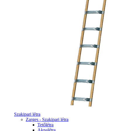
Szakipari létra
Zarges - Szakipari létra
Tetőlétra
Aknalétra