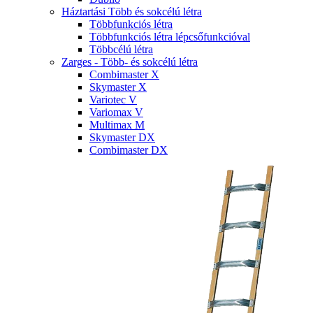
Háztartási Több és sokcélú létra
Többfunkciós létra
Többfunkciós létra lépcsőfunkcióval
Többcélú létra
Zarges - Több- és sokcélú létra
Combimaster X
Skymaster X
Variotec V
Variomax V
Multimax M
Skymaster DX
Combimaster DX