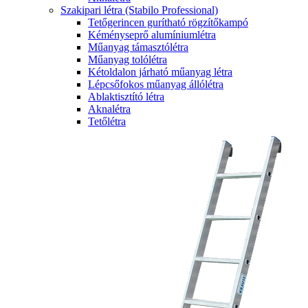
Szakipari létra (Stabilo Professional)
Tetőgerincen gurítható rögzítőkampó
Kéményseprő alumíniumlétra
Műanyag támasztólétra
Műanyag tolólétra
Kétoldalon járható műanyag létra
Lépcsőfokos műanyag állólétra
Ablaktisztító létra
Aknalétra
Tetőlétra