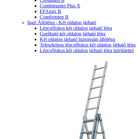
Crestastep B
Combimaster Plus X
EFAmix B
Comfortstep B
Ipari Állólétra - Két oldalon járható
Lépcsőfokos két oldalon járható létra
Gurítható két oldalon járható létra
Két oldalon járható biztonsági állólétra
Teleszkópos lépcsőfokos két oldalon járható létra
Lépcsőfokos két oldalon járható létra fafelülettel