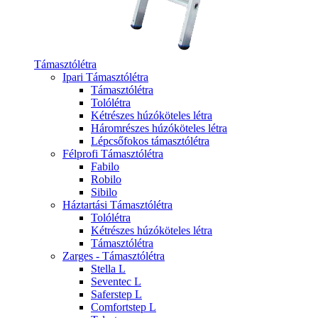
Támasztólétra
Ipari Támasztólétra
Támasztólétra
Tolólétra
Kétrészes húzóköteles létra
Háromrészes húzóköteles létra
Lépcsőfokos támasztólétra
Félprofi Támasztólétra
Fabilo
Robilo
Sibilo
Háztartási Támasztólétra
Tolólétra
Kétrészes húzóköteles létra
Támasztólétra
Zarges - Támasztólétra
Stella L
Seventec L
Saferstep L
Comfortstep L