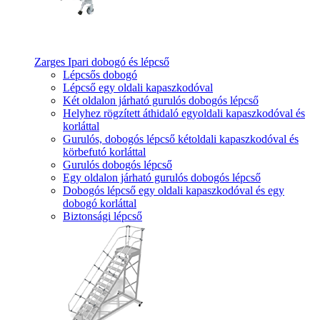
Zarges Ipari dobogó és lépcső
Lépcsős dobogó
Lépcső egy oldali kapaszkodóval
Két oldalon járható gurulós dobogós lépcső
Helyhez rögzített áthidaló egyoldali kapaszkodóval és
korláttal
Gurulós, dobogós lépcső kétoldali kapaszkodóval és
körbefutó korláttal
Gurulós dobogós lépcső
Egy oldalon járható gurulós dobogós lépcső
Dobogós lépcső egy oldali kapaszkodóval és egy
dobogó korláttal
Biztonsági lépcső