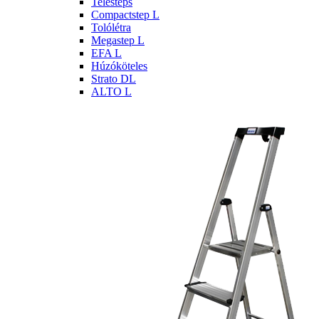
Telesteps
Compactstep L
Tolólétra
Megastep L
EFA L
Húzóköteles
Strato DL
ALTO L