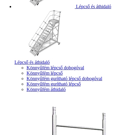
Lépcső és áthidaló
Lépcső és áthidaló
Könnyűfém lépcső dobogóval
Könnyűfém lépcső
Könnyűfém gurítható lépcső dobogóval
Könnyűfém gurítható lépcső
Könnyűfém áthidaló