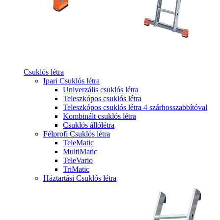
Csuklós létra
Ipari Csuklós létra
Univerzális csuklós létra
Teleszkópos csuklós létra
Teleszkópos csuklós létra 4 szárhosszabbítóval
Kombinált csuklós létra
Csuklós állólétra
Félprofi Csuklós létra
TeleMatic
MultiMatic
TeleVario
TriMatic
Háztartási Csuklós létra