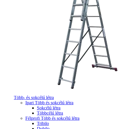
Több- és sokcélú létra
Ipari Több és sokcélú létra
Sokcélú létra
Többcélú létra
Félprofi Több és sokcélú létra
Tribilo
Dubilo