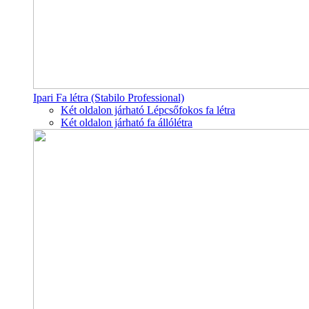
Ipari Fa létra (Stabilo Professional)
Két oldalon járható Lépcsőfokos fa létra
Két oldalon járható fa állólétra