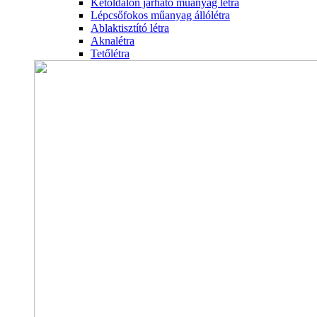
Kétoldalon járható műanyag létra
Lépcsőfokos műanyag állólétra
Ablaktisztító létra
Aknalétra
Tetőlétra