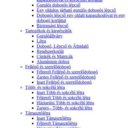
Gurulós dobogós lépcső
Egy oldalon járható gurulós dobogós lépcső
Dobogós lépcső egy oldali kapaszkodóval és egy
dobogó korláttal
Biztonsági lépcső
Tartozékok és kiegészítők
Gurulóállvány
Létra
Dobogó, Lépcső és Áthidaló
Rendszerkorlát
Címkék és Matricák
Alumínium doboz
Fellépő és szerelődobogó
Félprofi Fellépő és szerelődobogó
Zarges Fellépő és szerelődobogó
Ipari Fellépő és szerelődobogó
Több- és sokcélú létra
Ipari Több és sokcélú létra
Félprofi Több és sokcélú létra
Háztartási Több és sokcélú létra
Zarges - Több- és sokcélú létra
Támasztólétra
Ipari Támasztólétra
Félprofi Támasztólétra