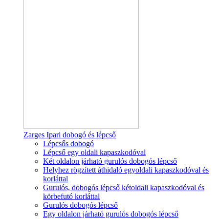
Zarges Ipari dobogó és lépcső
Lépcsős dobogó
Lépcső egy oldali kapaszkodóval
Két oldalon járható gurulós dobogós lépcső
Helyhez rögzített áthidaló egyoldali kapaszkodóval és
korláttal
Gurulós, dobogós lépcső kétoldali kapaszkodóval és
körbefutó korláttal
Gurulós dobogós lépcső
Egy oldalon járható gurulós dobogós lépcső