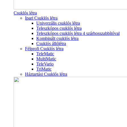
Csuklós létra
Ipari Csuklós létra
Univerzális csuklós létra
Teleszkópos csuklós létra
Teleszkópos csuklós létra 4 szárhosszabbítóval
Kombinált csuklós létra
Csuklós állólétra
Félprofi Csuklós létra
TeleMatic
MultiMatic
TeleVario
TriMatic
Háztartási Csuklós létra