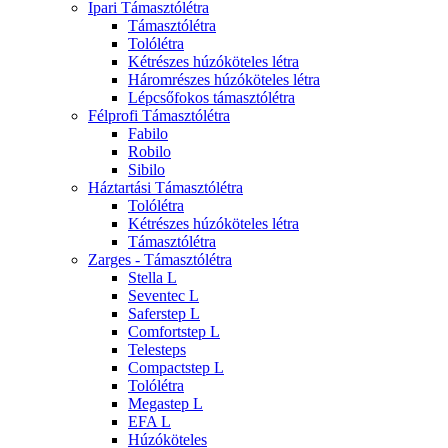
Ipari Támasztólétra
Támasztólétra
Tolólétra
Kétrészes húzóköteles létra
Háromrészes húzóköteles létra
Lépcsőfokos támasztólétra
Félprofi Támasztólétra
Fabilo
Robilo
Sibilo
Háztartási Támasztólétra
Tolólétra
Kétrészes húzóköteles létra
Támasztólétra
Zarges - Támasztólétra
Stella L
Seventec L
Saferstep L
Comfortstep L
Telesteps
Compactstep L
Tolólétra
Megastep L
EFA L
Húzóköteles