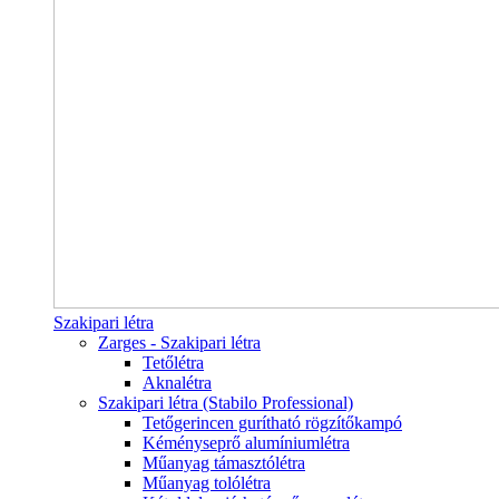
Szakipari létra
Zarges - Szakipari létra
Tetőlétra
Aknalétra
Szakipari létra (Stabilo Professional)
Tetőgerincen gurítható rögzítőkampó
Kéményseprő alumíniumlétra
Műanyag támasztólétra
Műanyag tolólétra