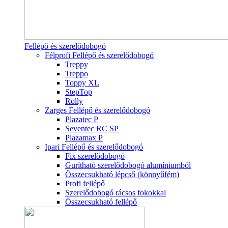
Fellépő és szerelődobogó
Félprofi Fellépő és szerelődobogó
Treppy
Treppo
Toppy XL
StepTop
Rolly
Zarges Fellépő és szerelődobogó
Plazatec P
Seventec RC SP
Plazamax P
Ipari Fellépő és szerelődobogó
Fix szerelődobogó
Gurítható szerelődobogó alumíniumból
Összecsukható lépcső (könnyűfém)
Profi fellépő
Szerelődobogó rácsos fokokkal
Összecsukható fellépő