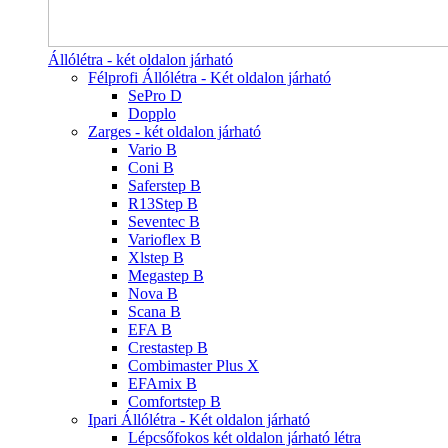
Állólétra - két oldalon járható
Félprofi Állólétra - Két oldalon járható
SePro D
Dopplo
Zarges - két oldalon járható
Vario B
Coni B
Saferstep B
R13Step B
Seventec B
Varioflex B
Xlstep B
Megastep B
Nova B
Scana B
EFA B
Crestastep B
Combimaster Plus X
EFAmix B
Comfortstep B
Ipari Állólétra - Két oldalon járható
Lépcsőfokos két oldalon járható létra