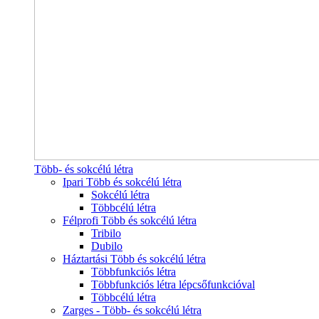
Több- és sokcélú létra
Ipari Több és sokcélú létra
Sokcélú létra
Többcélú létra
Félprofi Több és sokcélú létra
Tribilo
Dubilo
Háztartási Több és sokcélú létra
Többfunkciós létra
Többfunkciós létra lépcsőfunkcióval
Többcélú létra
Zarges - Több- és sokcélú létra