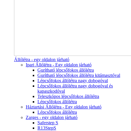
Állólétra - egy oldalon járható
Ipari Állólétra - Egy oldalon járható
Gurítható lépcsőfokos állólétra
Gurítható lépcsőfokos állólétra kitámasztóval
Lépcsőfokos állólétra nagy dobogóval
Lépcsőfokos állólétra nagy dobogóval és
kapaszkodóval
Teleszkópos lépcsőfokos állólétra
Lépcsőfokos állólétra
Háztartási Állólétra - Egy oldalon járható
Lépcsőfokos állólétra
Zarges - egy oldalon járható
Saferstep S
R13StepS