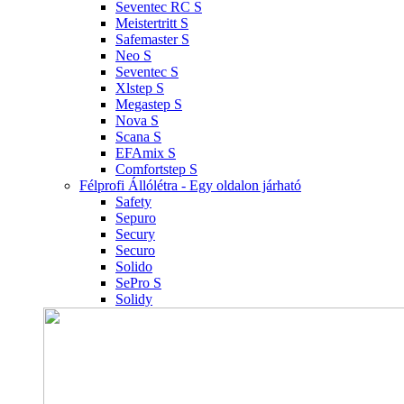
Seventec RC S
Meistertritt S
Safemaster S
Neo S
Seventec S
Xlstep S
Megastep S
Nova S
Scana S
EFAmix S
Comfortstep S
Félprofi Állólétra - Egy oldalon járható
Safety
Sepuro
Secury
Securo
Solido
SePro S
Solidy