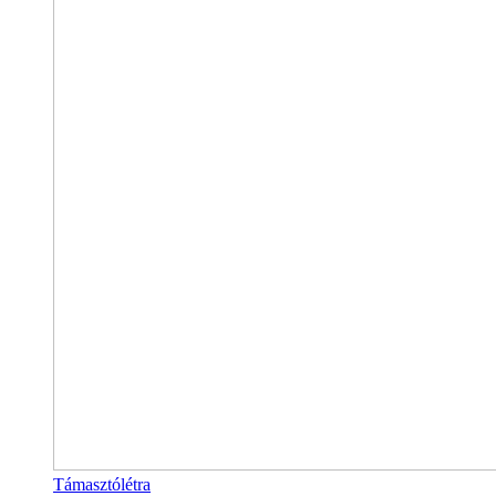
Támasztólétra