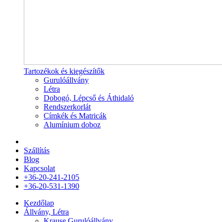
Tartozékok és kiegészítők
Gurulóállvány
Létra
Dobogó, Lépcső és Áthidaló
Rendszerkorlát
Címkék és Matricák
Alumínium doboz
Szállítás
Blog
Kapcsolat
+36-20-241-2105
+36-20-531-1390
Kezdőlap
Állvány, Létra
Krause Gurulóállvány