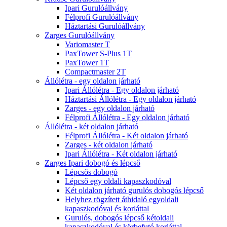
Ipari Gurulóállvány
Félprofi Gurulóállvány
Háztartási Gurulóállvány
Zarges Gurulóállvány
Variomaster T
PaxTower S-Plus 1T
PaxTower 1T
Compactmaster 2T
Állólétra - egy oldalon járható
Ipari Állólétra - Egy oldalon járható
Háztartási Állólétra - Egy oldalon járható
Zarges - egy oldalon járható
Félprofi Állólétra - Egy oldalon járható
Állólétra - két oldalon járható
Félprofi Állólétra - Két oldalon járható
Zarges - két oldalon járható
Ipari Állólétra - Két oldalon járható
Zarges Ipari dobogó és lépcső
Lépcsős dobogó
Lépcső egy oldali kapaszkodóval
Két oldalon járható gurulós dobogós lépcső
Helyhez rögzített áthidaló egyoldali
kapaszkodóval és korláttal
Gurulós, dobogós lépcső kétoldali
kapaszkodóval és körbefutó korláttal