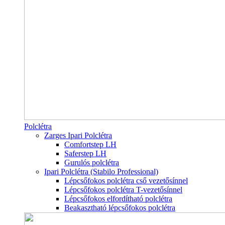
Polclétra
Zarges Ipari Polclétra
Comfortstep LH
Saferstep LH
Gurulós polclétra
Ipari Polclétra (Stabilo Professional)
Lépcsőfokos polclétra cső vezetősínnel
Lépcsőfokos polclétra T-vezetősínnel
Lépcsőfokos elfordítható polclétra
Beakasztható lépcsőfokos polclétra