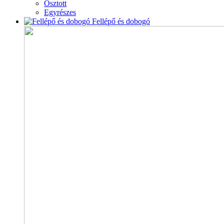
Osztott
Egyrészes
Fellépő és dobogó