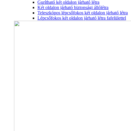
Gurítható két oldalon járható létra
Két oldalon járható biztonsági állólétra
Teleszkópos lépcsőfokos két oldalon járható létra
Lépcsőfokos két oldalon járható létra fafelülettel