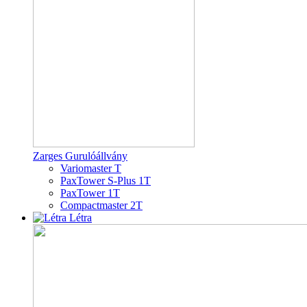
Zarges Gurulóállvány
Variomaster T
PaxTower S-Plus 1T
PaxTower 1T
Compactmaster 2T
Létra