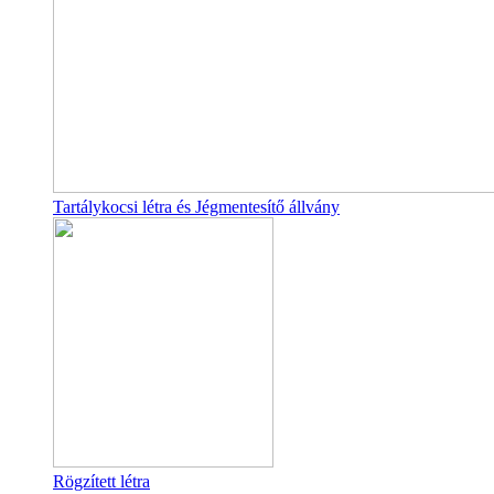
Tartálykocsi létra és Jégmentesítő állvány
Rögzített létra