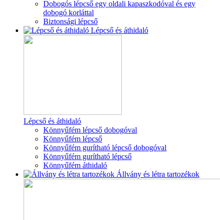
Dobogós lépcső egy oldali kapaszkodóval és egy
dobogó korláttal
Biztonsági lépcső
Lépcső és áthidaló
Lépcső és áthidaló
Könnyűfém lépcső dobogóval
Könnyűfém lépcső
Könnyűfém gurítható lépcső dobogóval
Könnyűfém gurítható lépcső
Könnyűfém áthidaló
Állvány és létra tartozékok