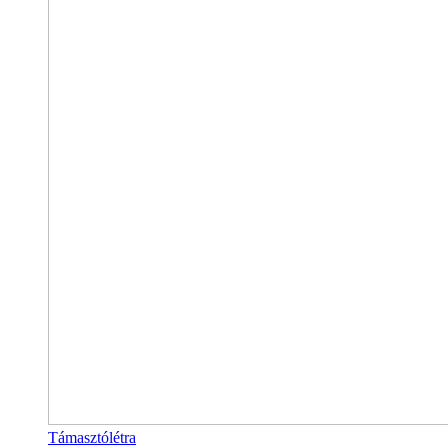
Támasztólétra