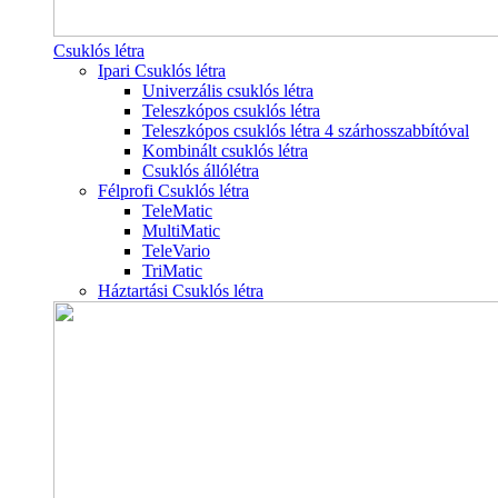
Csuklós létra
Ipari Csuklós létra
Univerzális csuklós létra
Teleszkópos csuklós létra
Teleszkópos csuklós létra 4 szárhosszabbítóval
Kombinált csuklós létra
Csuklós állólétra
Félprofi Csuklós létra
TeleMatic
MultiMatic
TeleVario
TriMatic
Háztartási Csuklós létra