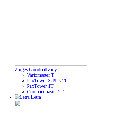
Zarges Gurulóállvány
Variomaster T
PaxTower S-Plus 1T
PaxTower 1T
Compactmaster 2T
Létra