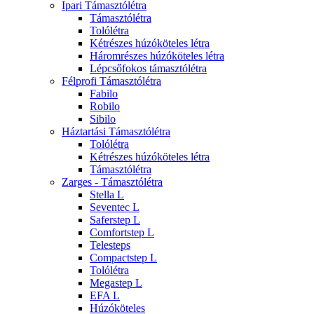
Ipari Támasztólétra
Támasztólétra
Tolólétra
Kétrészes húzóköteles létra
Háromrészes húzóköteles létra
Lépcsőfokos támasztólétra
Félprofi Támasztólétra
Fabilo
Robilo
Sibilo
Háztartási Támasztólétra
Tolólétra
Kétrészes húzóköteles létra
Támasztólétra
Zarges - Támasztólétra
Stella L
Seventec L
Saferstep L
Comfortstep L
Telesteps
Compactstep L
Tolólétra
Megastep L
EFA L
Húzóköteles